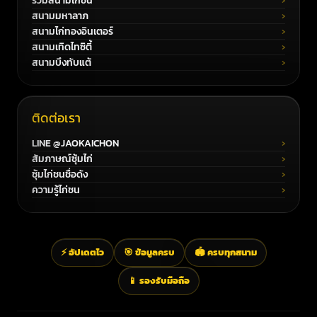
รวมสนามไก่ชน
สนามมหาลาภ
สนามไก่ทองอินเตอร์
สนามเทิดไทซิตี้
สนามบึงทับแต้
ติดต่อเรา
LINE @JAOKAICHON
สัมภาษณ์ซุ้มไก่
ซุ้มไก่ชนชื่อดัง
ความรู้ไก่ชน
⚡ อัปเดตไว
🎯 ข้อมูลครบ
🏟️ ครบทุกสนาม
📱 รองรับมือถือ