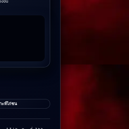
่งขัน
าะห์ไก่ชน