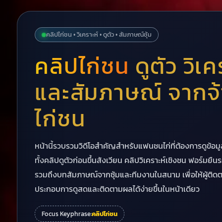
คลิปไก่ชน • วิเคราะห์ • ดูตัว • สัมภาษณ์ซุ้ม
คลิปไก่ชน
ดูตัว วิเค
และสัมภาษณ์ จากจ้
ไก่ชน
หน้านี้รวบรวมวิดีโอสำคัญสำหรับแฟนชนไก่ที่ต้องการดูข้อม
ทั้งคลิปดูตัวก่อนขึ้นสังเวียน คลิปวิเคราะห์เชิงชน ฟอร์มยื
รวมถึงบทสัมภาษณ์จากซุ้มและทีมงานในสนาม เพื่อให้ผู้ติดต
ประกอบการดูสดและติดตามผลได้ง่ายขึ้นในหน้าเดียว
Focus Keyphrase:
คลิปไก่ชน