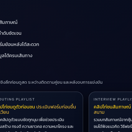
ะสัมภาษณ์
ลำดับชัดเจน
อร์มย้อนหลังได้สะดวก
อมูลได้ครบเส้นทาง
ิงลึกก่อนดูสด ระหว่างติดตามคู่ชน และหลังจบการแข่งขัน
OUTING PLAYLIST
INTERVIEW PLAYLI
ปไก่ชนดูตัวก่อนชน
ประเมินฟอร์มก่อนขึ้น
คลิปไก่ชนสัมภาษณ์
เวียน
สนาม
คลิปดูตัวแบบชัดทุกมุม เพื่อช่วยประเมิน
รวมบทสัมภาษณ์จากซุ้มแ
งสร้าง ทรงตี ความยาวคอ ความหนาโครง และ
ชมได้ฟังแนวคิด วิธีฟอร