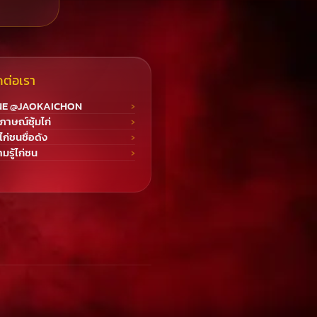
ดต่อเรา
NE @JAOKAICHON
ภาษณ์ซุ้มไก่
มไก่ชนชื่อดัง
มรู้ไก่ชน