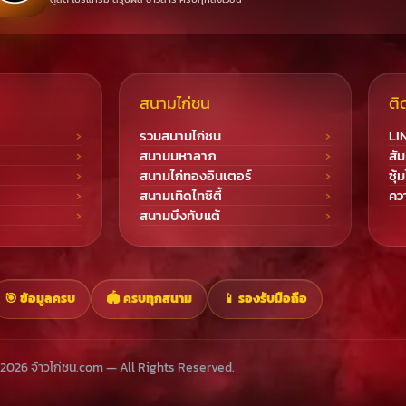
สนามไก่ชน
ติ
รวมสนามไก่ชน
LI
สนามมหาลาภ
สัม
สนามไก่ทองอินเตอร์
ซุ้
สนามเทิดไทซิตี้
ควา
สนามบึงทับแต้
🎯 ข้อมูลครบ
🏟️ ครบทุกสนาม
📱 รองรับมือถือ
2026 จ้าวไก่ชน.com — All Rights Reserved.