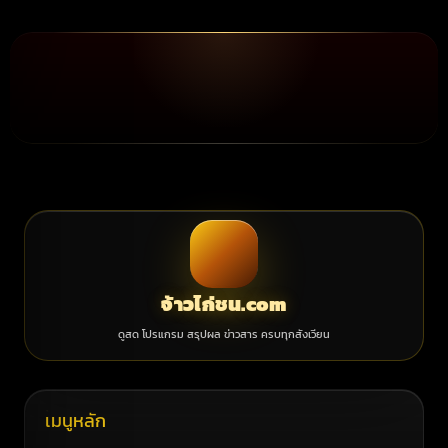
จ้าวไก่ชน.com
ดูสด โปรแกรม สรุปผล ข่าวสาร ครบทุกสังเวียน
เมนูหลัก