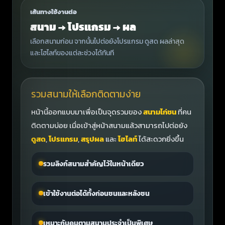
เส้นทางใช้งานต่อ
สนาม → โปรแกรม → ผล
เลือกสนามก่อน จากนั้นไปต่อยังโปรแกรม ดูสด ผลล่าสุด
และไฮไลท์ของแต่ละช่วงได้ทันที
รวมสนามให้เลือกติดตามง่าย
หน้านี้ออกแบบมาเพื่อเป็นจุดรวมของ
สนามไก่ชน
ที่คน
ติดตามบ่อย เมื่อเข้าสู่หน้าสนามแล้วสามารถไปต่อยัง
ดูสด
,
โปรแกรม
,
สรุปผล
และ
ไฮไลท์
ได้สะดวกยิ่งขึ้น
รวมลิงก์สนามสำคัญไว้ในหน้าเดียว
เข้าใช้งานต่อได้ทั้งก่อนชนและหลังชน
เหมาะกับคนตามสนามประจำเป็นพิเศษ