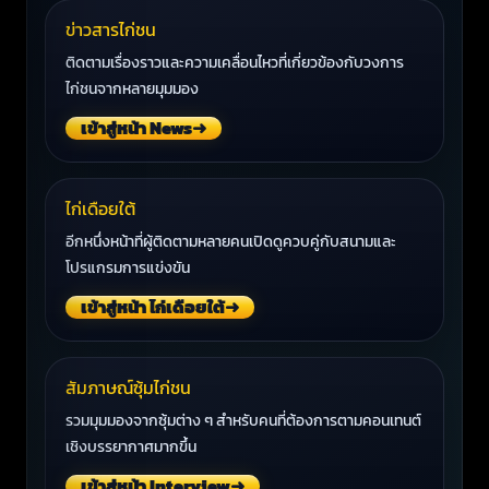
ข่าวสารไก่ชน
ติดตามเรื่องราวและความเคลื่อนไหวที่เกี่ยวข้องกับวงการ
ไก่ชนจากหลายมุมมอง
เข้าสู่หน้า News
➜
ไก่เดือยใต้
อีกหนึ่งหน้าที่ผู้ติดตามหลายคนเปิดดูควบคู่กับสนามและ
โปรแกรมการแข่งขัน
เข้าสู่หน้า ไก่เดือยใต้
➜
สัมภาษณ์ซุ้มไก่ชน
รวมมุมมองจากซุ้มต่าง ๆ สำหรับคนที่ต้องการตามคอนเทนต์
เชิงบรรยากาศมากขึ้น
เข้าสู่หน้า Interview
➜