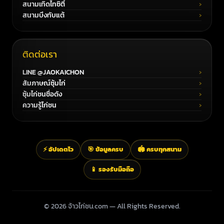
สนามเทิดไทซิตี้
สนามบึงทับแต้
ติดต่อเรา
LINE @JAOKAICHON
สัมภาษณ์ซุ้มไก่
ซุ้มไก่ชนชื่อดัง
ความรู้ไก่ชน
⚡ อัปเดตไว
🎯 ข้อมูลครบ
🏟️ ครบทุกสนาม
📱 รองรับมือถือ
© 2026 จ้าวไก่ชน.com — All Rights Reserved.