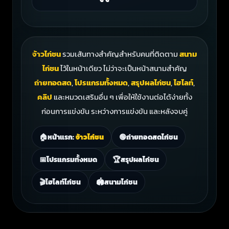
จ้าวไก่ชน
รวมเส้นทางสำคัญสำหรับคนที่ติดตาม
สนาม
ไก่ชน
ไว้ในหน้าเดียว ไม่ว่าจะเป็นหน้าสนามสำคัญ
ถ่ายทอดสด
,
โปรแกรมทั้งหมด
,
สรุปผลไก่ชน
,
ไฮไลท์
,
คลิป
และหมวดเสริมอื่น ๆ เพื่อให้ใช้งานต่อได้ง่ายทั้ง
ก่อนการแข่งขัน ระหว่างการแข่งขัน และหลังจบคู่
🏠
หน้าแรก:
จ้าวไก่ชน
🟢
ถ่ายทอดสดไก่ชน
📅
โปรแกรมทั้งหมด
🏆
สรุปผลไก่ชน
🎬
ไฮไลท์ไก่ชน
🏟️
สนามไก่ชน