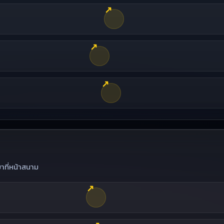
↗
↗
↗
มาที่หน้าสนาม
↗