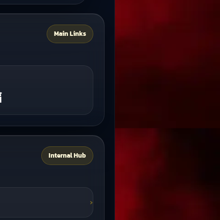
Main Links
้
Internal Hub