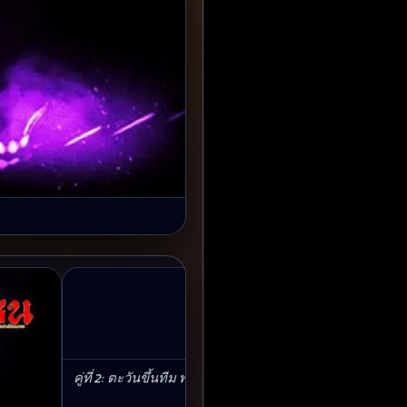
คู่ที่ 2: ตะวันขึ้นทีม พบ ส.จ บิลลี่ • 66,000,000 กีบ • 5 ยก