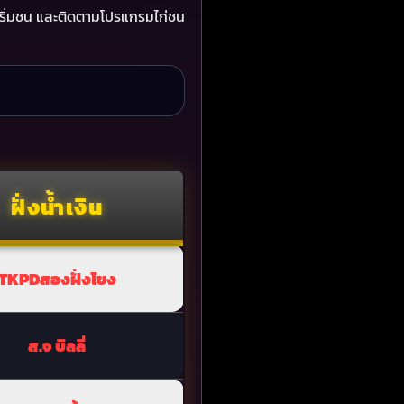
เริ่มชน และติดตามโปรแกรมไก่ชน
ฝั่งน้ำเงิน
TKPDสองฝั่งโขง
ส.จ บิลลี่