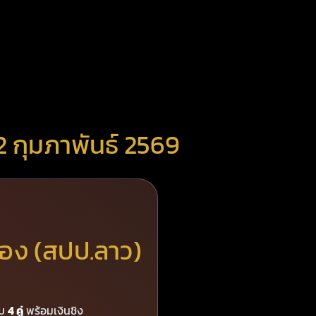
2 กุมภาพันธ์ 2569
ทอง (สปป.ลาว)
รบ
4 คู่
พร้อมเงินชิง