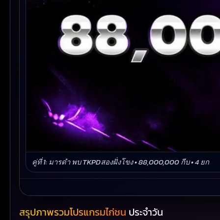
คู่ที่ 1: มารดำ พบ TKPDสองฝั่งโขง • 88,000,000 กีบ • 4 ยก
สรุปภาพรวมโปรแกรมไก่ชน
ประจำวัน