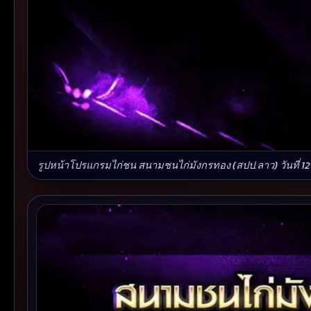
รูปหน้าโปรแกรมไก่ชน สนามชนไก่มังกรทอง (สปป.ลาว) วันที่ 12