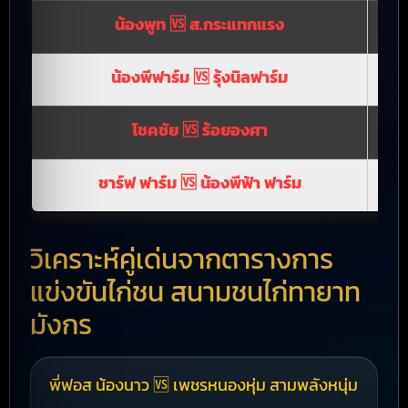
น้องพูท 🆚 ส.กระแทกแรง
1,1
น้องพีฟาร์ม 🆚 รุ้งนิลฟาร์ม
1,1
โชคชัย 🆚 ร้อยองศา
44
ชาร์ฟ ฟาร์ม 🆚 น้องพีฟ้า ฟาร์ม
66
วิเคราะห์คู่เด่นจากตารางการ
แข่งขันไก่ชน สนามชนไก่ทายาท
มังกร
พี่ฟอส น้องนาว 🆚 เพชรหนองหุ่ม สามพลังหนุ่ม