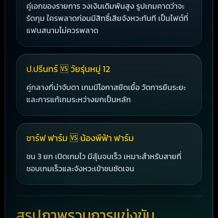
คู่เอกของรายการ วงเงินเดิมพันสูง รูปเกมคาดว่าจะ
รัดกุม ใครพลาดก่อนมีสิทธิ์เสียจังหวะทันที เป็นไฟต์ที่
แฟนสนามไม่ควรพลาด
ป.ปรีนทร์ 🆚 วัยรุ่นหมู่ 12
คู่กลางที่น่าจับตา เกมมีโอกาสยืดเยื้อ วัดการยืนระยะ
และการแก้เกมระหว่างยกเป็นหลัก
ชาร์ฟ ฟาร์ม 🆚 น้องพีฟ้า ฟาร์ม
ชน 3 ยก เปิดเกมไว มีลุ้นจบเร็ว เหมาะสำหรับสายที่
ชอบเกมเร็วและจังหวะเข้าชนชัดเจน
สรุปภาพรวมการแข่งขัน