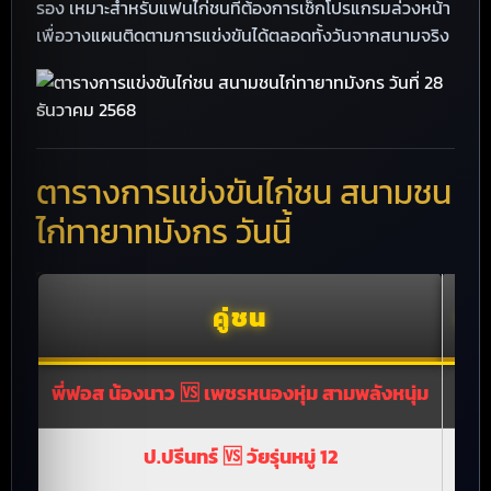
รอง เหมาะสำหรับแฟนไก่ชนที่ต้องการเช็กโปรแกรมล่วงหน้า
เพื่อวางแผนติดตามการแข่งขันได้ตลอดทั้งวันจากสนามจริง
ตารางการแข่งขันไก่ชน สนามชน
ไก่ทายาทมังกร วันนี้
คู่ชน
เง
พี่ฟอส น้องนาว 🆚 เพชรหนองหุ่ม สามพลังหนุ่ม
4,4
ป.ปรีนทร์ 🆚 วัยรุ่นหมู่ 12
2,2