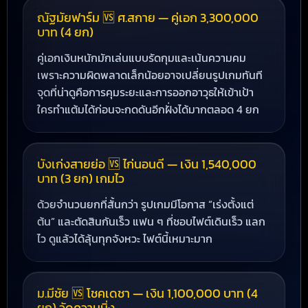
ณัฐมัยฟาร์ม 🆚 ศ.สกาย — คู่เอก 3,300,000
บาท (4 ยก)
คู่เอกเงินหนักมักเล่นแบบรัดกุมและเน้นความคม
เพราะความผิดพลาดเล็กน้อยอาจเปลี่ยนรูปเกมทันที
จุดที่น่าดูคือการคุมระยะและการออกอาวุธให้เข้าเป้า
ใครทำแต้มได้ก่อนจะกดดันอีกฝั่งได้มากตลอด 4 ยก
บังเก่งสายย่อ 🆚 ไก่นอนดี — เงิน 1,540,000
บาท (3 ยก) เกมไว
ด้วยจำนวนยกที่สั้นกว่า รูปเกมมีโอกาส “เร่งตั้งแต่
ต้น” และตัดสินกันเร็ว แฟน ๆ ที่ชอบไฟต์เดินเร็ว แลก
ไว ดูแล้วได้ลุ้นทุกจังหวะ ไฟต์นี้เหมาะมาก
ม.มีชัย 🆚 โชคเดชา — เงิน 1,100,000 บาท (4
ยก) วัดความนิ่ง