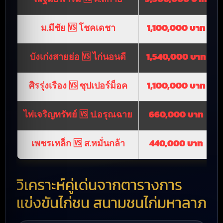
ม.มีชัย 🆚 โชคเดชา
1,100,000 บาท
บังเก่งสายย่อ 🆚 ไก่นอนดี
1,540,000 บาท
ศิรรุ่งเรือง 🆚 ซุปเปอร์ม็อค
1,100,000 บาท
ไพ่เจริญทรัพย์ 🆚 ป.อรุณฉาย
660,000 บาท
เพชรเหล็ก 🆚 ส.หมั่นกล้า
440,000 บาท
วิเคราะห์คู่เด่นจากตารางการ
แข่งขันไก่ชน สนามชนไก่มหาลาภ