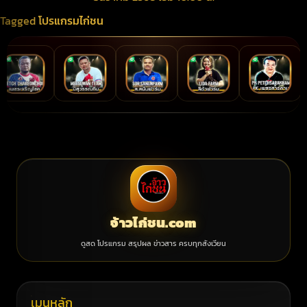
Tagged
โปรแกรมไก่ชน
จ้าวไก่ชน.com
ดูสด โปรแกรม สรุปผล ข่าวสาร ครบทุกสังเวียน
เมนูหลัก