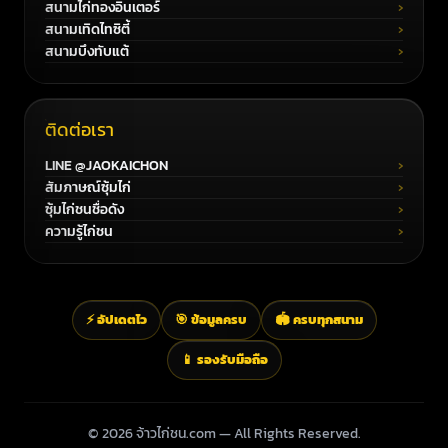
สนามไก่ทองอินเตอร์
สนามเทิดไทซิตี้
สนามบึงทับแต้
ติดต่อเรา
LINE @JAOKAICHON
สัมภาษณ์ซุ้มไก่
ซุ้มไก่ชนชื่อดัง
ความรู้ไก่ชน
⚡ อัปเดตไว
🎯 ข้อมูลครบ
🏟️ ครบทุกสนาม
📱 รองรับมือถือ
© 2026 จ้าวไก่ชน.com — All Rights Reserved.