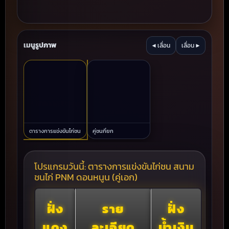
เมนูรูปภาพ
◀ เลื่อน
เลื่อน ▶
ตารางการแข่งขันไก่ชน
คู่ชนกี่ยก
โปรแกรมวันนี้: ตารางการแข่งขันไก่ชน สนาม
ชนไก่ PNM ดอนหนูน (คู่เอก)
ฝั่ง
ราย
ฝั่ง
แดง
ละเอียด
น้ำเงิน