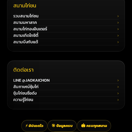
สนามไก่ชน
รวมสนามไก่ชน
สนามมหาลาภ
สนามไก่ทองอินเตอร์
สนามเทิดไทซิตี้
สนามบึงทับแต้
ติดต่อเรา
LINE @JAOKAICHON
สัมภาษณ์ซุ้มไก่
ซุ้มไก่ชนชื่อดัง
ความรู้ไก่ชน
⚡ อัปเดตไว
🎯 ข้อมูลครบ
🏟️ ครบทุกสนาม