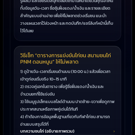
รู้ผลไว และเชียร์ได้สนุกตลอดเกม ในหน้าเดียวนี้คุณจะเห็น
ทั้งข้อมูลวัน-เวลา ชื่อซุ้มฝั่งแดง/น้ำเงิน และรายละเอียด
สำคัญแบบอ่านง่าย เพื่อให้ไม่พลาดช่วงเริ่มชน แนะนำ
วางแผนเวลาไว้ล่วงหน้า และกดบันทึก/แชร์ลิงก์หน้านี้เก็บ
ไว้ได้เลย
วิธีเช็ก “ตารางการแข่งขันไก่ชน สนามชนไก่
PNM ดอนหนูน” ให้ไม่พลาด
1) ดูป้ายวัน-เวลาเริ่มชนด้านบน (10:00 น.) แล้วเผื่อเวลา
เข้าดูก่อนเริ่มจริง 10–15 นาที
2) ตรวจคู่เอกในตาราง เพื่อรู้ชื่อฝั่งแดง/น้ำเงิน และ
จำนวนยกที่ใช้แข่งขัน
3) ใช้เมนูรูปเล็กแบบสไลด์ด้านบน ปาดซ้าย-ขวาเพื่อดูภาพ
ประกาศสนามหรือภาพคู่เด่นได้ทันที
4) ถ้าต้องการข้อมูลพื้นฐานเกี่ยวกับกีฬาไก่ชน สามารถ
อ่านแบบสรุปได้ที่
บทความชนไก่ (อธิบายภาพรวม)