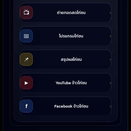
📺
ถ่ายทอดสดไก่ชน
📅
โปรแกรมไก่ชน
📌
สรุปผลไก่ชน
▶️
YouTube จ้าวไก่ชน
f
Facebook จ้าวไก่ชน