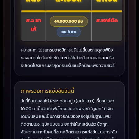
ส.ว ชา
ส.เจฟตัด
44,000,000 กีบ
เค้
ชน 3 ยก
หมายเหตุ: โปรแกรมอาจมีการปรับเปลี่ยนตามดุลยพินิจ
ของสนามในวันแข่งขัน แนะนำให้เข้าหน้าถ่ายทอดสดหรือ
อัปเดตโปรแกรมล่าสุดก่อนเริ่มชนเล็กน้อยเพื่อความชัวร์
ภาพรวมการแข่งขันวันนี้
วันนี้ที่สนามชนไก่ PNM ดอนหนูน (สปป.ลาว) เริ่มชนเวลา
10:00 น. เป็นวันที่แฟนไก่ชนจับตาเพราะมี “คู่เอก” ที่เงิน
เดิมพันสูง และเป็นการเจอกันของสองซุ้มที่มีฐานแฟน
ติดตามเยอะ รูปแบบชน 3 ยกทำให้เกมเดินเร็ว ชัดทุก
จังหวะ เหมาะกับคนที่อยากติดตามการแข่งขันแบบกระชับ