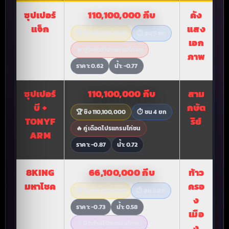
ซุปเปอร์
110,100,000 กีบ
คัง
แจ็ก
แสง
🏆 ชิง 110,100,000
⏱ ชน 5 ยก
เอก
🔥 คู่ไฮไลต์โปรแกรมไก่ชน
ภาพ
ราคา: 0.62
น้ำ: -0.77
ซุปเปอร์
110,100,000 กีบ
สาม
บี +
กษัต
🏆 ชิง 110,100,000
⏱ ชน 4 ยก
TONYF
ริย์
🔥 คู่เดือดโปรแกรมไก่ชน
ARM
ราคา: -0.87
น้ำ: 0.72
8KING
66,100,000 กีบ
ท้าว
มหาโชค
ครอ
🏆 ชิง 66,100,000
⏱ ชน 5 ยก
ง
ราคา: -0.73
น้ำ: 0.58
เมือ
📌 ปิดท้ายโปรแกรมไก่ชน
ง