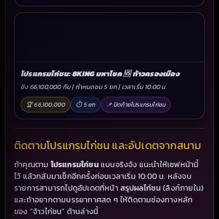
โปรแกรมไก่ชน: 8KING มหาโชค 🆚 ท้าวครองเมือง
ชิง 66,100,000 กีบ | กำหนดชน 5 ยก | เวลาเริ่ม 10:00 น.
🏆 66,100,000
⏱ 5 ยก
📌 ปิดท้ายโปรแกรมไก่ชน
ติดตามโปรแกรมไก่ชน และอัปเดตจากสนาม
ถ้าคุณตาม
โปรแกรมไก่ชน
แบบจริงจัง แนะนำให้เซฟหน้านี้
ไว้ แล้วกลับมาเช็กอีกครั้งก่อนเวลาเริ่ม 10:00 น. หลังจบ
สรุปผลไก่ชน
รายการสามารถไปดูอัปเดตที่หน้า
(ลิงก์ภายใน)
และถ้าอยากตามบรรยากาศสด ๆ ให้ติดตามช่องทางหลัก
ของ “จ้าวไก่ชน” ด้านล่างนี้