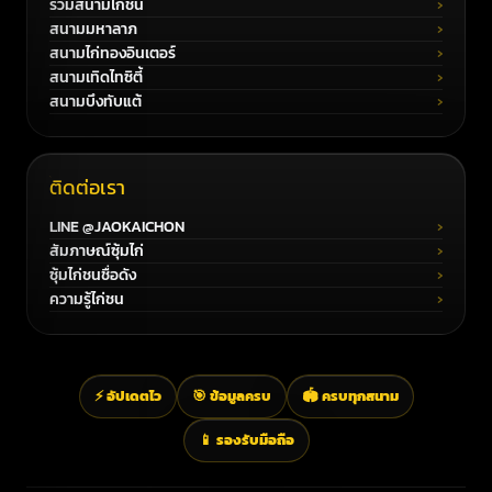
รวมสนามไก่ชน
สนามมหาลาภ
สนามไก่ทองอินเตอร์
สนามเทิดไทซิตี้
สนามบึงทับแต้
ติดต่อเรา
LINE @JAOKAICHON
สัมภาษณ์ซุ้มไก่
ซุ้มไก่ชนชื่อดัง
ความรู้ไก่ชน
⚡ อัปเดตไว
🎯 ข้อมูลครบ
🏟️ ครบทุกสนาม
📱 รองรับมือถือ