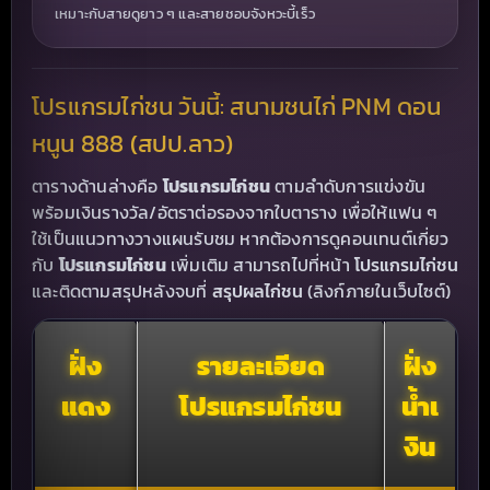
เหมาะกับสายดูยาว ๆ และสายชอบจังหวะบี้เร็ว
โปรแกรมไก่ชน วันนี้: สนามชนไก่ PNM ดอน
หนูน 888 (สปป.ลาว)
ตารางด้านล่างคือ
โปรแกรมไก่ชน
ตามลำดับการแข่งขัน
พร้อมเงินรางวัล/อัตราต่อรองจากใบตาราง เพื่อให้แฟน ๆ
ใช้เป็นแนวทางวางแผนรับชม หากต้องการดูคอนเทนต์เกี่ยว
โปรแกรมไก่ชน
กับ
โปรแกรมไก่ชน
เพิ่มเติม สามารถไปที่หน้า
สรุปผลไก่ชน
และติดตามสรุปหลังจบที่
(ลิงก์ภายในเว็บไซต์)
ฝั่ง
รายละเอียด
ฝั่ง
แดง
โปรแกรมไก่ชน
น้ำเ
งิน