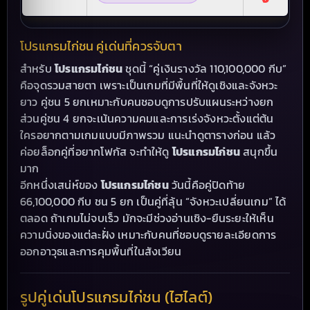
โปรแกรมไก่ชน คู่เด่นที่ควรจับตา
สำหรับ
โปรแกรมไก่ชน
ชุดนี้ “คู่เงินรางวัล 110,100,000 กีบ”
คือจุดรวมสายตา เพราะเป็นเกมที่มีพื้นที่ให้ดูเชิงและจังหวะ
ยาว คู่ชน 5 ยกเหมาะกับคนชอบดูการปรับแผนระหว่างยก
ส่วนคู่ชน 4 ยกจะเน้นความคมและการเร่งจังหวะตั้งแต่ต้น
ใครอยากตามเกมแบบมีภาพรวม แนะนำดูตารางก่อน แล้ว
ค่อยล็อกคู่ที่อยากโฟกัส จะทำให้ดู
โปรแกรมไก่ชน
สนุกขึ้น
มาก
อีกหนึ่งเสน่ห์ของ
โปรแกรมไก่ชน
วันนี้คือคู่ปิดท้าย
66,100,000 กีบ ชน 5 ยก เป็นคู่ที่ลุ้น “จังหวะเปลี่ยนเกม” ได้
ตลอด ถ้าเกมไม่จบเร็ว มักจะมีช่วงอ่านเชิง-ยืนระยะให้เห็น
ความนิ่งของแต่ละฝั่ง เหมาะกับคนที่ชอบดูรายละเอียดการ
ออกอาวุธและการคุมพื้นที่ในสังเวียน
รูปคู่เด่นโปรแกรมไก่ชน (ไฮไลต์)