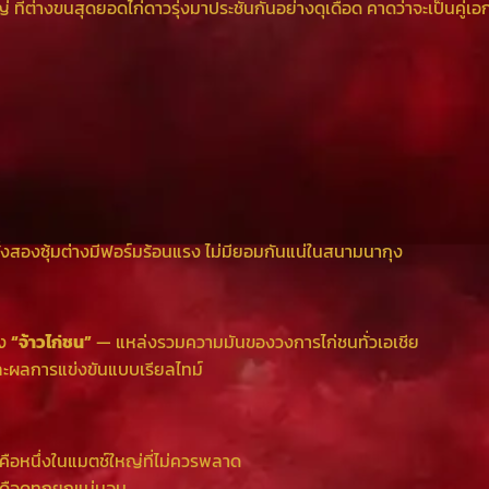
ใหญ่ ที่ต่างขนสุดยอดไก่ดาวรุ่งมาประชันกันอย่างดุเดือด คาดว่าจะเป็นคู่เ
ทั้งสองซุ้มต่างมีฟอร์มร้อนแรง ไม่มียอมกันแน่ในสนามนากุง
าง
“จ้าวไก่ชน”
— แหล่งรวมความมันของวงการไก่ชนทั่วเอเชีย
และผลการแข่งขันแบบเรียลไทม์
) คือหนึ่งในแมตช์ใหญ่ที่ไม่ควรพลาด
เดือดทุกยกแน่นอน