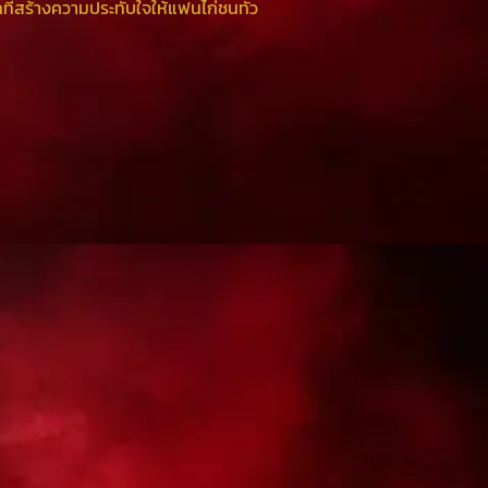
อกที่สร้างความประทับใจให้แฟนไก่ชนทั่ว