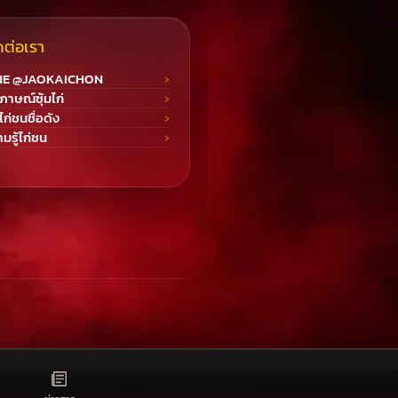
ดต่อเรา
NE @JAOKAICHON
ภาษณ์ซุ้มไก่
มไก่ชนชื่อดัง
มรู้ไก่ชน