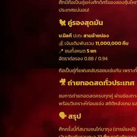
ศึกนี้ถือเป็นคู่แห่งศักดิ์ศรีของสองซุ้ม
ประเทศแน่นอน!
🐔 คู่รองสุดมัน
บ.นิลกี
ปะทะ
สามอ้ายบ่อง
💰 เงินเดิมพันรวม
11,000,000 กีบ
📍 ชนทั้งหมด
5 ยก
อัตราต่อรอง 0.88 / 0.94
ถือเป็นคู่ที่แฟนคลับรอชมเช่นกัน เพราะ
🎥 ถ่ายทอดสดทั่วประเทศ
ชมการถ่ายทอดสดครบทุกคู่ ผ่านช่องท
พร้อมวิเคราะห์ก่อนแข่ง สถิติหลังเกม 
🗣️ สรุป
ศึกครั้งนี้ที่สนามชนไก่นากุง (จารย์แหล้
เงินเดิมพันรวมทะลุ 33
กีบ
การันตีความ