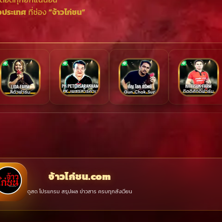
วประเทศ
ที่ช่อง
“จ้าวไก่ชน”
จ้าวไก่ชน.com
ดูสด โปรแกรม สรุปผล ข่าวสาร ครบทุกสังเวียน