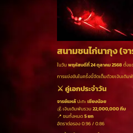
สนามชนไก่นากุง (จาร
ในวัน
พฤหัสบดีที่ 24 ตุลาคม 2568
ตั้งแ
การแข่งขันในครั้งนี้จัดเต็มด้วยเงินเดิม
⚔️ คู่เอกประจำวัน
จารย์แหล้
ปะทะ
เชียงน้อย
💰 เงินเดิมพันรวม
22,000,000 กีบ
📍 ชนทั้งหมด
5 ยก
อัตราต่อรอง 0.96 / 0.86