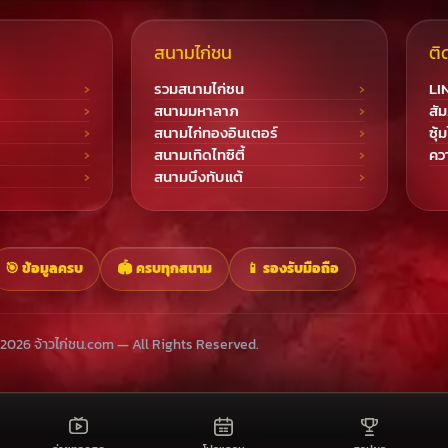
สนามไก่ชน
ติ
รวมสนามไก่ชน
LI
สนามมหาลาภ
สัม
สนามไก่ทองอินเตอร์
ซุ้
สนามเทิดไทซิตี้
ควา
สนามบึงทับแต้
🎯 ข้อมูลครบ
🏟️ ครบทุกสนาม
📱 รองรับมือถือ
2026 จ้าวไก่ชน.com — All Rights Reserved.