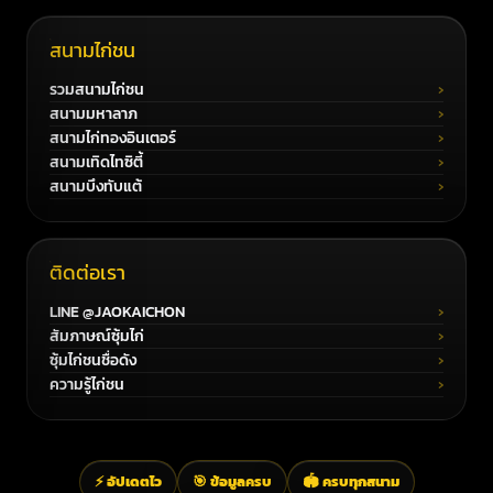
สนามไก่ชน
รวมสนามไก่ชน
สนามมหาลาภ
สนามไก่ทองอินเตอร์
สนามเทิดไทซิตี้
สนามบึงทับแต้
ติดต่อเรา
LINE @JAOKAICHON
สัมภาษณ์ซุ้มไก่
ซุ้มไก่ชนชื่อดัง
ความรู้ไก่ชน
⚡ อัปเดตไว
🎯 ข้อมูลครบ
🏟️ ครบทุกสนาม