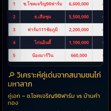
1
ช.โชคเจริญ98ฟาร์ม
6,600,000
-0.7
2
ธ.เสือชุม
5,500,000
-0.6
3
ฟาร์ม111ชัยภูมิ
2,200,000
-0.9
4
ไก่นอินดี้
1,100,000
0.8
5
น้องมาร์วิน
660,000
0.8
🔎 วิเคราะห์คู่เด่นจากสนามชนไก่
มหาลาภ
คู่เอก – ช.โชคเจริญ98ฟาร์ม vs บ้านคำ
ทอง