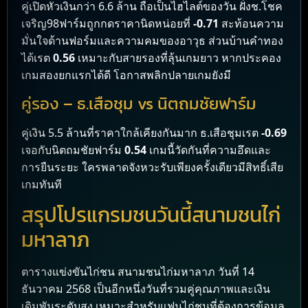
คู่เปิดหัวเงินกว่า 6.6 ล้าน ถือเป็นไฮไลต์ของวัน ฝั่งช.โชค
เจริญ98ฟาร์มถูกกดราคานิดหน่อยที่
-0.71
สะท้อนความ
มั่นใจด้านฟอร์มและความคมของอาวุธ ส่วนบ้านคำทอง
ได้เรต
0.56
เหมาะกับสายรองที่ลุ้นเกมยาว หากประคอง
เกมสองยกแรกได้ดี โอกาสพลิกปลายเกมยังมี
คู่รอง – ธ.เสือชุม vs นิตถมชัยฟาร์ม
คู่เงิน 5.5 ล้านที่ราคาใกล้เคียงกันมาก ธ.เสือชุมเรต
-0.69
เจอกับนิตถมชัยฟาร์ม
0.54
เกมนี้วัดกันที่ความอึดและ
การยืนระยะ ใครพลาดจังหวะรับเพียงครั้งเดียวมีสิทธิ์เสีย
เกมทันที
สรุปโปรแกรมชนวันนี้สนามชนไก่
มหาลาภ
ตารางแข่งขันไก่ชน สนามชนไก่มหาลาภ วันที่ 14
ธันวาคม 2568 เป็นอีกหนึ่งวันที่รวมคู่คุณภาพและเงิน
เดิมพันระดับสูง เหมาะสำหรับแฟนไก่ชนที่ต้องการข้อมูล