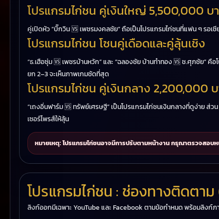
โปรแกรมไก่ชน คู่เงินใหญ่ 5,500,000 บ
คู่เปิดหัว “บิ๊กวิน 🆚 เพชรมงคลชัย” ถือเป็นโปรแกรมไก่ชนที่แฟน ๆ รอเช
โปรแกรมไก่ชน โซนคู่เดือดและคู่ลุ้นเชิง
“ธ.เฮือซุ่ม 🆚 เพชรบ้านหวัก” และ “ฉลองชัย บ้านทำทอง 🆚 ช.ศุภชัย” 
ยก 2–3 จะเห็นภาพเกมชัดที่สุด
โปรแกรมไก่ชน คู่เงินกลาง 2,200,000 บ
“เถงอิ่นฟาร์ม 🆚 ทรัพย์เศรษฐี” เป็นโปรแกรมไก่ชนเงินกลางที่ดูง่าย ส
เซอร์ไพรส์ให้ลุ้น
หมายเหตุ: โปรแกรมไก่ชนอาจมีการปรับตามหน้างาน กรุณาตรวจสอบหน้
โปรแกรมไก่ชน : ช่องทางติดตาม
ลิงก์ออกมีเฉพาะ YouTube และ Facebook ตามข้อกำหนด พร้อมลิงก์ภาย