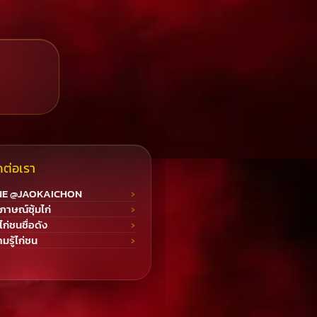
ดต่อเรา
NE @JAOKAICHON
ภาษณ์ซุ้มไก่
มไก่ชนชื่อดัง
มรู้ไก่ชน