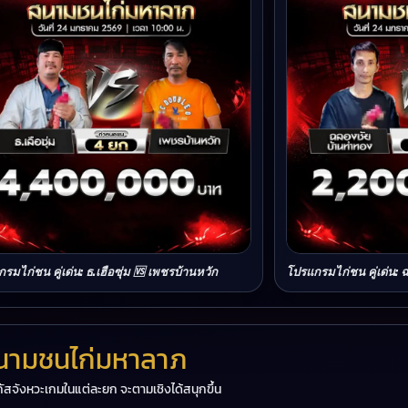
รมไก่ชน คู่เด่น: ธ.เฮือซุ่ม 🆚 เพชรบ้านหวัก
โปรแกรมไก่ชน คู่เด่น: 
 สนามชนไก่มหาลาภ
ัสจังหวะเกมในแต่ละยก จะตามเชิงได้สนุกขึ้น