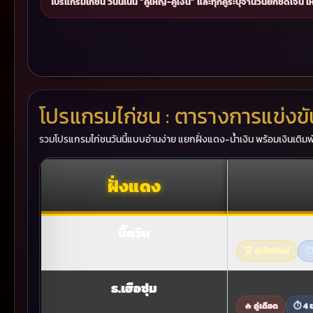
โปรแกรมไก่ชน วันนี้เน้น “คู่ใหญ่-คู่เงิน” และทุกคู่ระบุจำนวนยกชัดเจน
โปรแกรมไก่ชน : ตารางการแข่งข
รวมโปรแกรมไก่ชนวันนี้แบบอ่านง่าย แยกฝั่งแดง-น้ำเงิน พร้อมเงินเดิมพ
ฝั่งแดง
บิ๊กวิน
🏆 คู่เงินใหญ่
⏱
ธ.เฮือซุ่ม
🔥 คู่เดือด
⏱ 4 