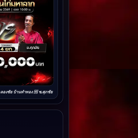
ฉลองชัย บ้านทำทอง 🆚 ช.ศุภชัย