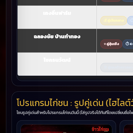
เถงอิ่นฟาร์ม
💰 คู่เงินกลาง
⏱
ฉลองชัย บ้านทำทอง
⭐ คู่ลุ้นเชิง
⏱ 4
โชคธนวัฒน์
🎯 คู่รองท้ายรายกา
โปรแกรมไก่ชน : รูปคู่เด่น (ไฮไลต์วั
โซนรูปคู่เด่นสำหรับโปรแกรมไก่ชนวันนี้ (ใส่รูปจริงได้ทันทีโดยเปลี่ยนชื่อไฟล