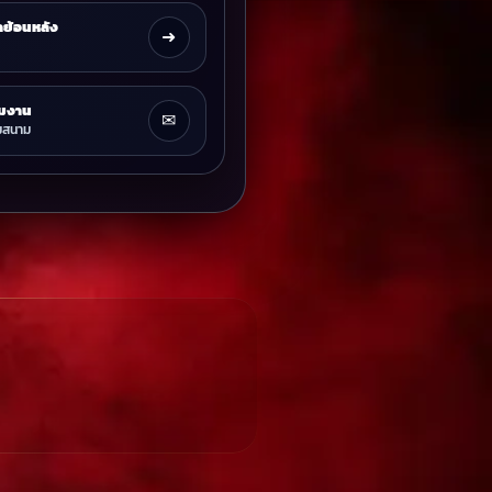
ลย้อนหลัง
➜
ีมงาน
✉
มสนาม