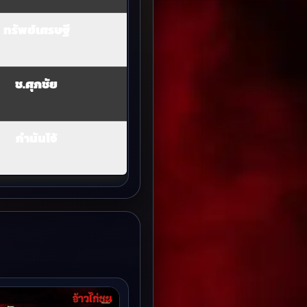
ทรัพย์เศรษฐี
ช.ศุภชัย
กำนันโจ้