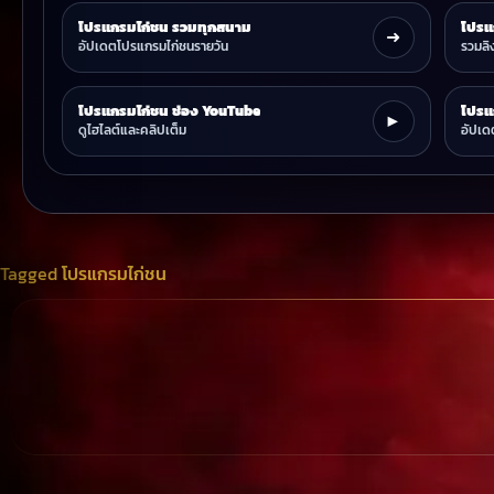
โปรแกรมไก่ชน รวมทุกสนาม
โปรแ
➜
อัปเดตโปรแกรมไก่ชนรายวัน
รวมลิง
โปรแกรมไก่ชน ช่อง YouTube
โปรแ
▶
ดูไฮไลต์และคลิปเต็ม
อัปเด
Tagged
โปรแกรมไก่ชน