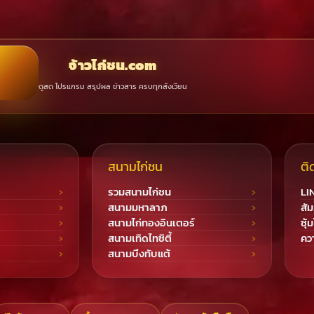
จ้าวไก่ชน.com
ดูสด โปรแกรม สรุปผล ข่าวสาร ครบทุกสังเวียน
สนามไก่ชน
ติ
รวมสนามไก่ชน
LI
สนามมหาลาภ
สัม
สนามไก่ทองอินเตอร์
ซุ้
สนามเทิดไทซิตี้
ควา
สนามบึงทับแต้