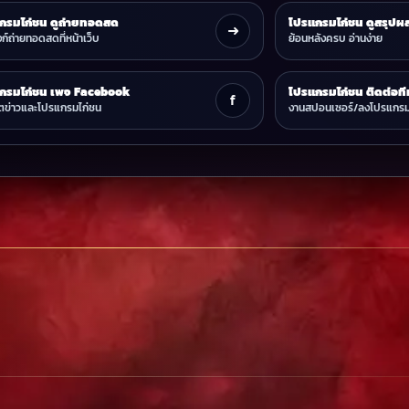
กรมไก่ชน ดูถ่ายทอดสด
โปรแกรมไก่ชน ดูสรุปผ
➜
ก์ถ่ายทอดสดที่หน้าเว็บ
ย้อนหลังครบ อ่านง่าย
กรมไก่ชน เพจ Facebook
โปรแกรมไก่ชน ติดต่อท
f
ตข่าวและโปรแกรมไก่ชน
งานสปอนเซอร์/ลงโปรแกร