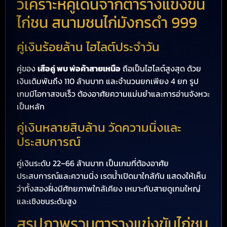
วิเคราะห์คู่เด่นจากตารางแข่งขัน
ไก่ชน สนามชนไก่มังกรดำ 999
คู่เงินร้อยล้าน ไฮไลต์ประจำวัน
คู่ของ
เสือคู่ พบ พ่อค้าสายเหนือ
ถือเป็นไฮไลต์สูงสุด ด้วย
เงินเดิมพันถึง 110 ล้านบาท และจำนวนยกเพียง 4 ยก รูป
เกมมีโอกาสจบเร็ว ต้องอาศัยความแม่นยำและการอ่านจังหวะ
เป็นหลัก
คู่เงินหลายสิบล้าน วัดความนิ่งและ
ประสบการณ์
คู่เงินระดับ 22–66 ล้านบาท เป็นเกมที่ต้องอาศัย
ประสบการณ์และความนิ่ง เรตน้ำเปิดมาใกล้กัน แสดงให้เห็น
ว่าทั้งสองฝั่งมีศักยภาพใกล้เคียง เหมาะกับสายดูเกมใหญ่
และเชิงชนระดับสูง
สรุปภาพรวมตารางแข่งขันไก่ชน