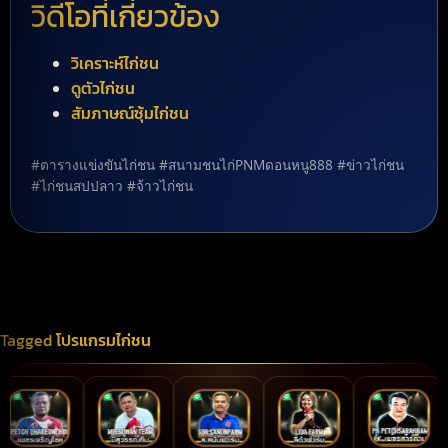
วิดีโอที่เกี่ยวข้อง
วิเคราะห์ไก่ชน
ดูตัวไก่ชน
สัมภาษณ์ซุ้มไก่ชน
#ตารางแข่งขันไก่ชน #สนามชนไก่PNMดอนหนู888 #ข่าวไก่ชน
#ไก่ชนสปปลาว #จ้าวไก่ชน
Tagged
โปรแกรมไก่ชน