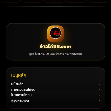
จ้าวไก่ชน.com
ดูสด โปรแกรม สรุปผล ข่าวสาร ครบทุกสังเวียน
เมนูหลัก
หน้าหลัก
ถ่ายทอดสดไก่ชน
โปรแกรมไก่ชน
สรุปผลไก่ชน