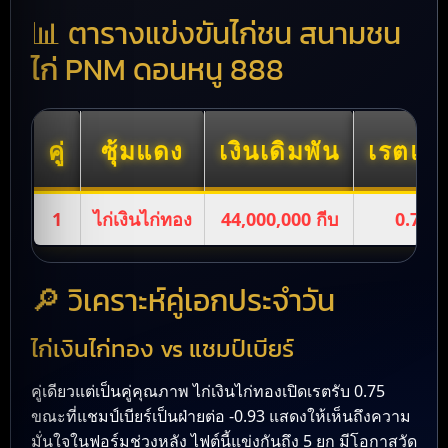
📊 ตารางแข่งขันไก่ชน สนามชน
ไก่ PNM ดอนหนู 888
คู่
ซุ้มแดง
เงินเดิมพัน
เรตแด
1
ไก่เงินไก่ทอง
44,000,000 กีบ
0.75
🔎 วิเคราะห์คู่เอกประจำวัน
ไก่เงินไก่ทอง vs แชมป์เบียร์
คู่เดียวแต่เป็นคู่คุณภาพ ไก่เงินไก่ทองเปิดเรตรับ 0.75
ขณะที่แชมป์เบียร์เป็นฝ่ายต่อ -0.93 แสดงให้เห็นถึงความ
มั่นใจในฟอร์มช่วงหลัง ไฟต์นี้แข่งกันถึง 5 ยก มีโอกาสวัด