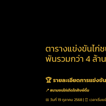
ตารางแข่งขันไก่ช
พันรวมกว่า 4 ล้า
🏆 รายละเอียดการแข่งขั
📍 สนามชนไก่เทิดไทศิษย์ติ๋ม
📅 วันที่ 19 ตุลาคม 2568 | ⏰ เวลาเริ่มแข