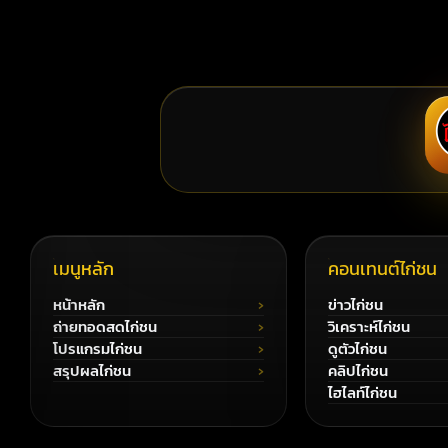
เมนูหลัก
คอนเทนต์ไก่ชน
หน้าหลัก
ข่าวไก่ชน
ถ่ายทอดสดไก่ชน
วิเคราะห์ไก่ชน
โปรแกรมไก่ชน
ดูตัวไก่ชน
สรุปผลไก่ชน
คลิปไก่ชน
ไฮไลท์ไก่ชน