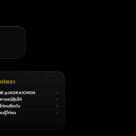
ดต่อเรา
NE @JAOKAICHON
ภาษณ์ซุ้มไก่
มไก่ชนชื่อดัง
มรู้ไก่ชน