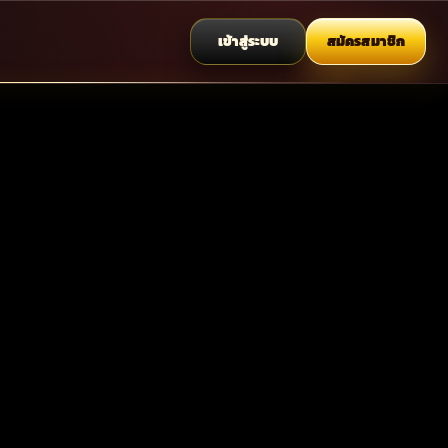
เข้าสู่ระบบ
สมัครสมาชิก