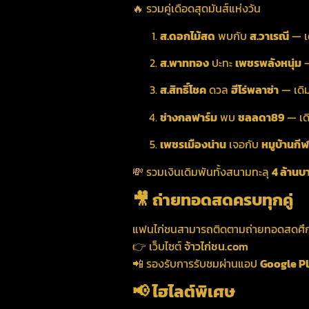
🔥 รวมคู่เดือดสุดมันส์แห่งวัน
ส.ดอกไม้สด
พบกับ
ส.วาเรณี
— เ
ส.พาททอง
ปะทะ
เพชรพลังหนุ่ม
—
ส.สิทธิ์โชค
ดวล
ฮีโร่พลาซ่า
— เดิ
ช่างกลฟาร์ม
พบ
ชลลดา89
— เด
เพชรเมืองน่าน
เจอกับ
หมูบ้านก
💸 รวมเงินเดิมพันทั้งสนามทะลุ
4 ล้านบ
🎥 ถ่ายทอดสดครบทุกคู่
แฟนไก่ชนสามารถติดตามถ่ายทอดสดศึกใหญ
👉 เว็บไซต์
จ้าวไก่ชน.com
📲 รองรับการรับชมผ่านแอป
Google P
📢 ไฮไลต์พิเศษ