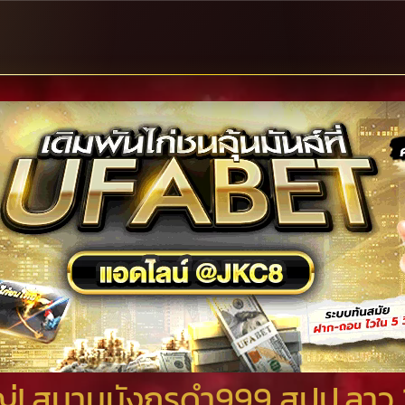
หญ่! สนามมังกรดำ999 สปป.ลาว