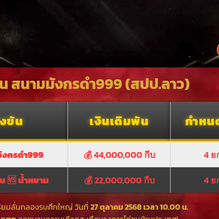
่ชน สนามมังกรดำ999 (สปป.ลาว)
่งขัน
เงินเดิมพัน
กำหน
มังกรดำ999
💰 44,000,000 กีบ
4 ย
น 🆚 น้ำหยาม
💰 22,000,000 กีบ
4 ย
ียมลั่นกลองรบศึกใหญ่ วันที่
27 ตุลาคม 2568 เวลา 10.00 น.