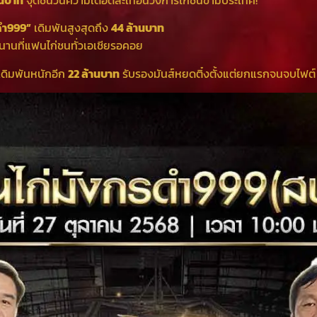
านบาท
จุดชนวนความเดือดสะเทือนวงการไก่ชนข้ามประเทศ!
ดำ999”
เดิมพันสูงสุดถึง
44 ล้านบาท
นานที่แฟนไก่ชนทั่วเอเชียรอคอย
ดิมพันหนักอีก
22 ล้านบาท
รับรองมันส์หยดติ๋งตั้งแต่ยกแรกจนจบไฟต์