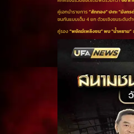
ศึกครั้งนี้รวมยอดเดิมพันรวมกว่า
66 ล้
คู่เอกนำรายการ
“สักทอง” ปะทะ “มังกร
ชนกันแบบเต็ม 4 ยก ด้วยเชิงชนระดับตำ
คู่รอง
“พยัคฆ์เพลิงชน” พบ “น้ำหยาม”
เ