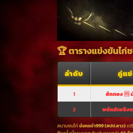
🏆 ตารางแข่งขันไก
ลำดับ
คู่แข
1
สักทอง 🆚 
2
พยัคฆ์เพลิงช
สนามชนไก่
มังกรดำ999 (สปป.ลาว)
เตร