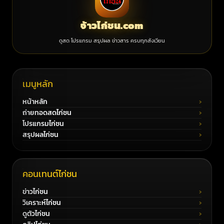
จ้าวไก่ชน.com
ดูสด โปรแกรม สรุปผล ข่าวสาร ครบทุกสังเวียน
เมนูหลัก
หน้าหลัก
ถ่ายทอดสดไก่ชน
โปรแกรมไก่ชน
สรุปผลไก่ชน
คอนเทนต์ไก่ชน
ข่าวไก่ชน
วิเคราะห์ไก่ชน
ดูตัวไก่ชน