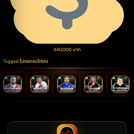
440,000 บาท
Tagged
โปรแกรมไก่ชน