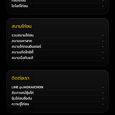
คลิปไก่ชน
ไฮไลท์ไก่ชน
สนามไก่ชน
รวมสนามไก่ชน
สนามมหาลาภ
สนามไก่ทองอินเตอร์
สนามเทิดไทซิตี้
สนามบึงทับแต้
ติดต่อเรา
LINE @JAOKAICHON
สัมภาษณ์ซุ้มไก่
ซุ้มไก่ชนชื่อดัง
ความรู้ไก่ชน