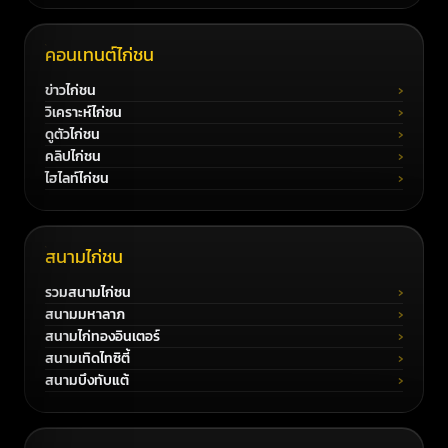
คอนเทนต์ไก่ชน
ข่าวไก่ชน
วิเคราะห์ไก่ชน
ดูตัวไก่ชน
คลิปไก่ชน
ไฮไลท์ไก่ชน
สนามไก่ชน
รวมสนามไก่ชน
สนามมหาลาภ
สนามไก่ทองอินเตอร์
สนามเทิดไทซิตี้
สนามบึงทับแต้