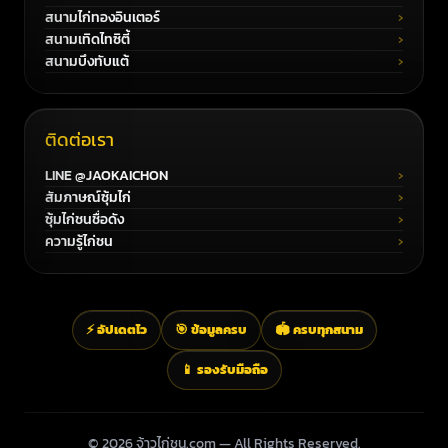
สนามไก่ทองอินเตอร์
สนามเทิดไทซิตี้
สนามบึงทับแต้
ติดต่อเรา
LINE @JAOKAICHON
สัมภาษณ์ซุ้มไก่
ซุ้มไก่ชนชื่อดัง
ความรู้ไก่ชน
⚡ อัปเดตไว
🎯 ข้อมูลครบ
🏟️ ครบทุกสนาม
📱 รองรับมือถือ
© 2026 จ้าวไก่ชน.com — All Rights Reserved.