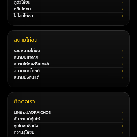
ดูตัวไก่ชน
คลิปไก่ชน
ไฮไลท์ไก่ชน
สนามไก่ชน
รวมสนามไก่ชน
สนามมหาลาภ
สนามไก่ทองอินเตอร์
สนามเทิดไทซิตี้
สนามบึงทับแต้
ติดต่อเรา
LINE @JAOKAICHON
สัมภาษณ์ซุ้มไก่
ซุ้มไก่ชนชื่อดัง
ความรู้ไก่ชน