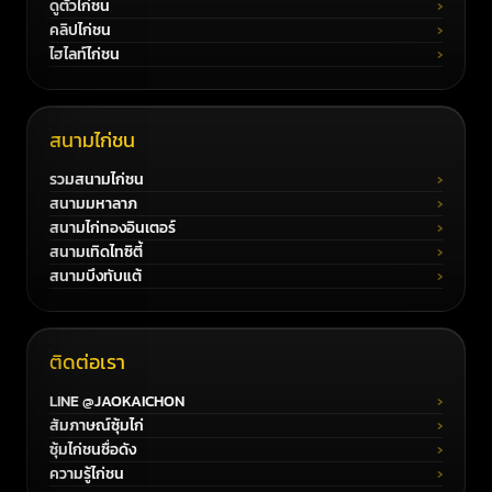
ดูตัวไก่ชน
คลิปไก่ชน
ไฮไลท์ไก่ชน
สนามไก่ชน
รวมสนามไก่ชน
สนามมหาลาภ
สนามไก่ทองอินเตอร์
สนามเทิดไทซิตี้
สนามบึงทับแต้
ติดต่อเรา
LINE @JAOKAICHON
สัมภาษณ์ซุ้มไก่
ซุ้มไก่ชนชื่อดัง
ความรู้ไก่ชน