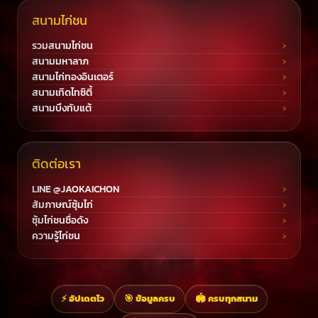
สนามไก่ชน
รวมสนามไก่ชน
สนามมหาลาภ
สนามไก่ทองอินเตอร์
สนามเทิดไทซิตี้
สนามบึงทับแต้
ติดต่อเรา
LINE @JAOKAICHON
สัมภาษณ์ซุ้มไก่
ซุ้มไก่ชนชื่อดัง
ความรู้ไก่ชน
⚡ อัปเดตไว
🎯 ข้อมูลครบ
🏟️ ครบทุกสนาม