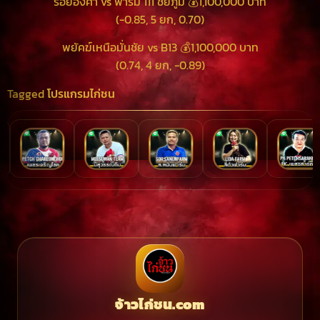
ร้อยองศา vs ฟาร์ม 111 ชัยภูมิ 💰1,100,000 บาท
(-0.85, 5 ยก, 0.70)
พยัคฆ์เหนือมั่นชัย vs B13 💰1,100,000 บาท
(0.74, 4 ยก, -0.89)
Tagged
โปรแกรมไก่ชน
จ้าวไก่ชน.com