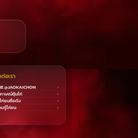
ดต่อเรา
NE @JAOKAICHON
ภาษณ์ซุ้มไก่
มไก่ชนชื่อดัง
มรู้ไก่ชน