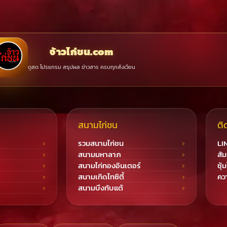
จ้าวไก่ชน.com
ดูสด โปรแกรม สรุปผล ข่าวสาร ครบทุกสังเวียน
สนามไก่ชน
ติ
รวมสนามไก่ชน
LI
สนามมหาลาภ
สัม
สนามไก่ทองอินเตอร์
ซุ้
สนามเทิดไทซิตี้
ควา
สนามบึงทับแต้