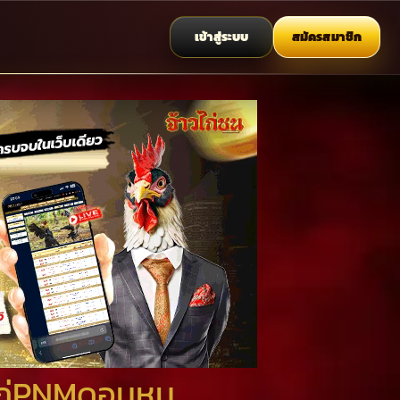
เข้าสู่ระบบ
สมัครสมาชิก
ไก่PNMดอนหนู