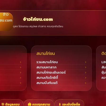
จ้าวไก่ชน.com
ดูสด โปรแกรม สรุปผล ข่าวสาร ครบทุกสังเวียน
สนามไก่ชน
ติ
รวมสนามไก่ชน
LI
สนามมหาลาภ
สัม
สนามไก่ทองอินเตอร์
ซุ้
สนามเทิดไทซิตี้
ควา
สนามบึงทับแต้
🎯 ข้อมูลครบ
🏟️ ครบทุกสนาม
📱 รองรับมือถือ