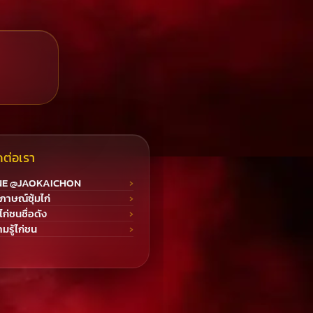
ดต่อเรา
NE @JAOKAICHON
ภาษณ์ซุ้มไก่
มไก่ชนชื่อดัง
มรู้ไก่ชน