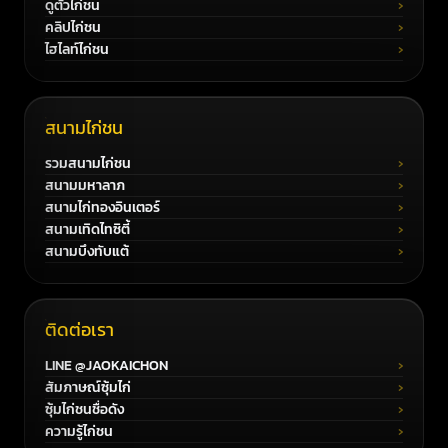
ดูตัวไก่ชน
คลิปไก่ชน
ไฮไลท์ไก่ชน
สนามไก่ชน
รวมสนามไก่ชน
สนามมหาลาภ
สนามไก่ทองอินเตอร์
สนามเทิดไทซิตี้
สนามบึงทับแต้
ติดต่อเรา
LINE @JAOKAICHON
สัมภาษณ์ซุ้มไก่
ซุ้มไก่ชนชื่อดัง
ความรู้ไก่ชน