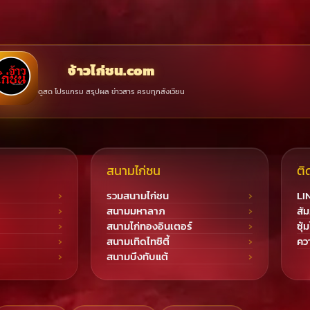
จ้าวไก่ชน.com
ดูสด โปรแกรม สรุปผล ข่าวสาร ครบทุกสังเวียน
สนามไก่ชน
ติ
รวมสนามไก่ชน
LI
สนามมหาลาภ
สัม
สนามไก่ทองอินเตอร์
ซุ้
สนามเทิดไทซิตี้
ควา
สนามบึงทับแต้