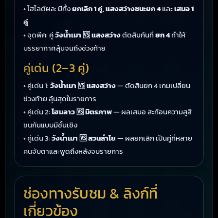
• ไฮไลต์ผล: มีทั้ง
ยกเลิก 1 คู่
,
แสงสว่างชนะยก 4
และ
เสมอ 1
คู่
• จุดพีค: คู่
วังน้ำเมา 🆚 แสงสว่าง
ตัดสินกันที่
ยก 4
ทำให้
บรรยากาศลุ้นจนถึงช่วงท้าย
คู่เด่น (2–3 คู่)
• คู่เด่น 1:
วังน้ำเมา 🆚 แสงสว่าง
— ตัดสินยก 4 เกมเปลี่ยน
ช่วงท้าย ลุ้นสุดในรายการ
• คู่เด่น 2:
โฮมลาว 🆚 มิตรภาพ
— ผลเสมอ สะท้อนความสูสี
ชนกันแบบมีชั้นเชิง
• คู่เด่น 3:
วังน้ำเมา 🆚 สวนลำไย
— ผลยกเลิก เป็นคู่ที่หลาย
คนจับตาและพูดถึงหลังจบรายการ
ช่องทางรับชม & ลิงก์ที่
เกี่ยวข้อง