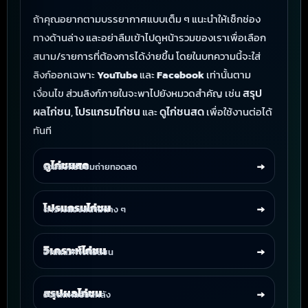
ถ้าคุณอยากตามบรรยากาศแบบเต็ม ๆ แนะนำให้เช็กช่อง
ทางด้านล่าง และอย่าลืมเข้าไปดูหน้ารวมของเราเพื่อเลือก
สนาม/รายการที่ต้องการได้ง่ายขึ้น โดยในบทความนี้จะใส่
ลิงก์ออกเฉพาะ
YouTube
และ
Facebook
เท่านั้นตาม
สรุป
เงื่อนไข ส่วนลิงก์ภายในจะพาไปยังหมวดสำคัญ เช่น
ผลไก่ชน
โปรแกรมไก่ชน
ดูไก่ชนสด
,
และ
เพื่อใช้งานต่อได้
ทันที
ดูไก่ชนสด
→
รวมลิงก์รับชมถ่ายทอดสด
โปรแกรมไก่ชน
→
ตารางแข่งสนามต่าง ๆ
วิเคราะห์ไก่ชน
→
อ่านแนวทางก่อนชน
สรุปผลไก่ชน
→
อัปเดตผลย้อนหลัง