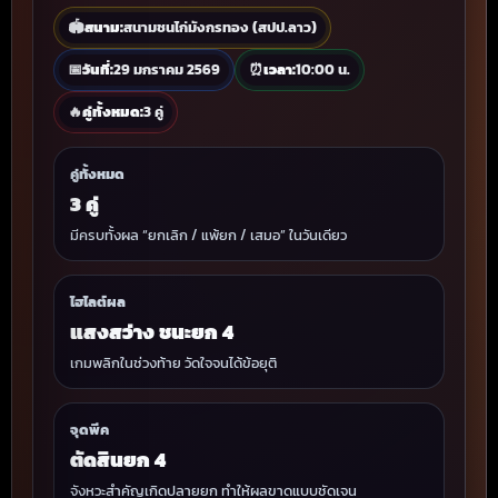
🏟
สนาม:
สนามชนไก่มังกรทอง (สปป.ลาว)
📅
วันที่:
29 มกราคม 2569
⏰
เวลา:
10:00 น.
🔥
คู่ทั้งหมด:
3 คู่
คู่ทั้งหมด
3 คู่
มีครบทั้งผล “ยกเลิก / แพ้ยก / เสมอ” ในวันเดียว
ไฮไลต์ผล
แสงสว่าง ชนะยก 4
เกมพลิกในช่วงท้าย วัดใจจนได้ข้อยุติ
จุดพีค
ตัดสินยก 4
จังหวะสำคัญเกิดปลายยก ทำให้ผลขาดแบบชัดเจน