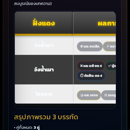
สมบูรณ์ของบทความ)
ฝั่งแดง
ผลการแข่ง
วังน้ำเมา
⛔ ผล: ยกเลิก
📌 หมายเหตุ: ยุ
❌ ผล: แพ้ ยก 4
✅ ผู้ชนะ: แสงส
วังน้ำเมา
⏱ ตัดสิน: ยก 4
โฮมลาว
🤝 ผล: เสมอ
⚖️ เกมสูสี
สรุปภาพรวม 3 บรรทัด
• คู่ทั้งหมด:
3 คู่