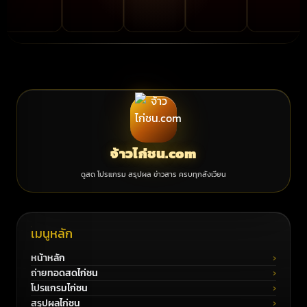
จ้าวไก่ชน.com
ดูสด โปรแกรม สรุปผล ข่าวสาร ครบทุกสังเวียน
เมนูหลัก
หน้าหลัก
ถ่ายทอดสดไก่ชน
โปรแกรมไก่ชน
สรุปผลไก่ชน