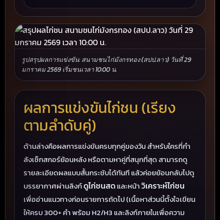
รูปสรุปผลการแข่งขัน: สนามชนไก่มังกรทอง (สปป.ลาว) วันที่ 29
มกราคม 2569 เริ่มชนเวลา 10:00 น.
ผลการแข่งขันไก่ชน (เรียง
ตามลำดับคู่)
ด้านล่างคือผลการแข่งขันครบทุกคู่ของวัน สำหรับใครที่กำ
ลังเช็กสกอร์ย้อนหลัง หรือตามหาคู่ที่สนุกที่สุด สามารถดู
รายละเอียดผลแบบสั้นกระชับได้ทันที แล้วค่อยย้อนกลับไปดู
ดูไก่ชนสด
วิเคราะห์ไก่ชน
บรรยากาศผ่านลิงก์
และหน้า
เพื่ออ่านแนวทางก่อนรายการถัดไป (เนื้อหาส่วนนี้ตั้งใจเขียน
ให้ครบ 300+ คำ พร้อม H2/H3 และลิงก์ภายในเพื่อความ