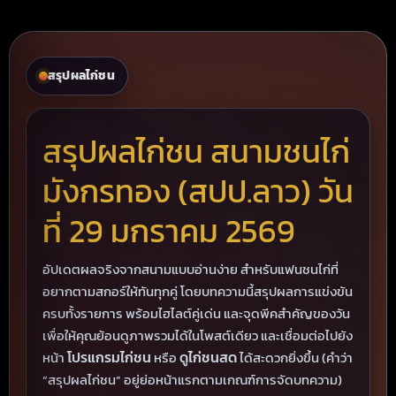
สรุปผลไก่ชน
สรุปผลไก่ชน สนามชนไก่
มังกรทอง (สปป.ลาว) วัน
ที่ 29 มกราคม 2569
อัปเดตผลจริงจากสนามแบบอ่านง่าย สำหรับแฟนชนไก่ที่
อยากตามสกอร์ให้ทันทุกคู่ โดยบทความนี้สรุปผลการแข่งขัน
ครบทั้งรายการ พร้อมไฮไลต์คู่เด่น และจุดพีคสำคัญของวัน
เพื่อให้คุณย้อนดูภาพรวมได้ในโพสต์เดียว และเชื่อมต่อไปยัง
โปรแกรมไก่ชน
ดูไก่ชนสด
หน้า
หรือ
ได้สะดวกยิ่งขึ้น (คำว่า
“สรุปผลไก่ชน” อยู่ย่อหน้าแรกตามเกณฑ์การจัดบทความ)