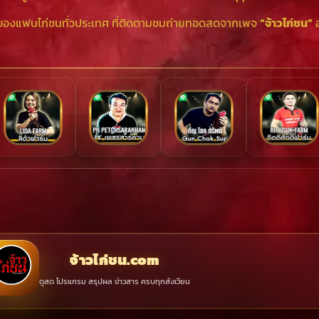
ันส์ของแฟนไก่ชนทั่วประเทศ ที่ติดตามชมถ่ายทอดสดจากเพจ
“จ้าวไก่ชน”
อ
จ้าวไก่ชน.com
ดูสด โปรแกรม สรุปผล ข่าวสาร ครบทุกสังเวียน