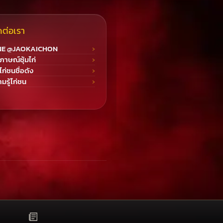
ดต่อเรา
NE @JAOKAICHON
ภาษณ์ซุ้มไก่
มไก่ชนชื่อดัง
มรู้ไก่ชน