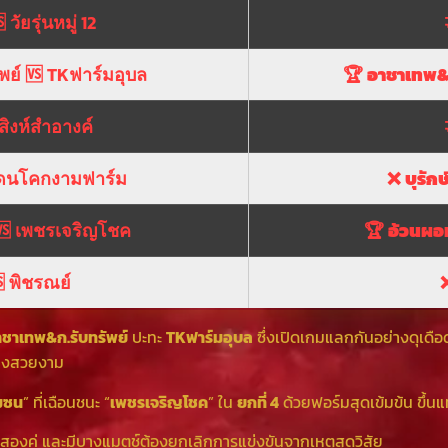
วัยรุ่นหมู่ 12
พย์ 🆚 TKฟาร์มอุบล
🏆
อาชาเทพ&ก
 สิงห์สำอางค์
 แดนโคกงามฟาร์ม
❌
บุรัก
 เพชรเจริญโชค
🏆
อ้วนผอ
🆚 พิชรณย์
าชาเทพ&ก.รับทรัพย์
ปะทะ
TKฟาร์มอุบล
ซึ่งเปิดเกมแลกกันอย่างดุเดือด
างสวยงาม
มซน
” ที่เฉือนชนะ “
เพชรเจริญโชค
” ใน
ยกที่ 4
ด้วยฟอร์มสุดเข้มข้น ขึ้น
สองคู่ และมีบางแมตช์ต้องยกเลิกการแข่งขันจากเหตุสุดวิสัย