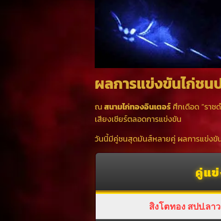
ผลการแข่งขันไก่ชนปร
ณ
สนามไก่ทองอินเตอร์
ศึกเดือด “ราชด
เสียงเชียร์ตลอดการแข่งขัน
วันนี้มีคู่ชนสุดมันส์หลายคู่ ผลการแข่งขัน
คู่แข
สิงโตทอง สปป.ลาว