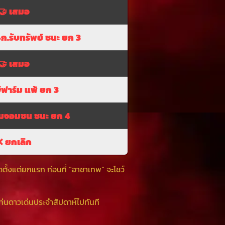
🤝
เสมอ
.รับทรัพย์ ชนะ ยก 3
🤝
เสมอ
ษ์ฟาร์ม แพ้ ยก 3
มจอมซน ชนะ ยก 4
❌
ยกเลิก
ตั้งแต่ยกแรก ก่อนที่ “อาชาเทพ” จะโชว์
แท่นดาวเด่นประจำสัปดาห์ไปทันที