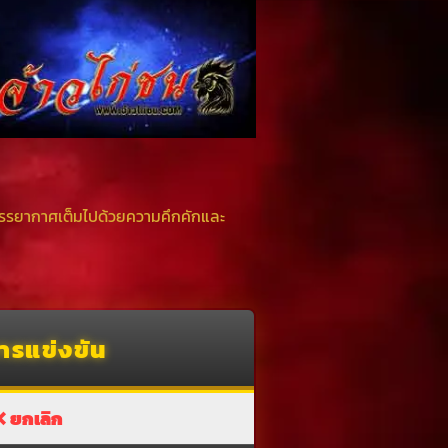
 บรรยากาศเต็มไปด้วยความคึกคักและ
ารแข่งขัน
❌
ยกเลิก