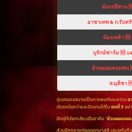
มังกรอีสาน 🆚 
อาชาเทพ & ก.รับทรั
น้องเจด้า 🆚
บุรักษ์ฟาร์ม 🆚
อ้วนผอมจอมซน 
ส.มุติชา 
คู่เอกของสนามเป็นการพบกันระหว่าง
อ
เชิงเหนือกว่าและปิดเกมได้ใน
ยกที่ 3
อย่
อีกคู่ที่เรียกเสียงฮือฮาคือ “
อ้วนผอมจอ
ส่วนอีกหลายคู่ผลออกมาสูสี เสมอกันถึง