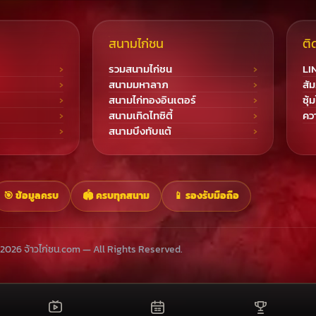
สนามไก่ชน
ติ
รวมสนามไก่ชน
LI
สนามมหาลาภ
สัม
สนามไก่ทองอินเตอร์
ซุ้
สนามเทิดไทซิตี้
ควา
สนามบึงทับแต้
🎯 ข้อมูลครบ
🏟️ ครบทุกสนาม
📱 รองรับมือถือ
2026 จ้าวไก่ชน.com — All Rights Reserved.