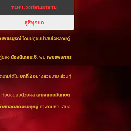
หมดแรงก่อนยกสาม
สูสีทุกยก
ัดเพชรบูรณ์
โดยมีคู่ชนน่าสนใจหลายคู่
คู่ของ
น้องนีเทอนะจ๊ะ
พบ
เพชรพงศกร
ิดเกมได้ใน
ยกที่ 2
อย่างสวยงาม ส่วนคู่
คร ก่อนจบลงด้วยผล
เสมอแบบมันหยด
่ายทอดสดครบทุกคู่
ภาพคมชัด เสียง