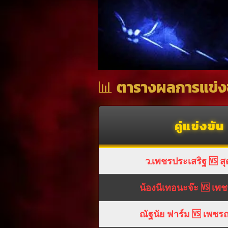
📊
ตารางผลการแข่งขั
คู่แข่งขัน
ว.เพชรประเสริฐ 🆚 ส
น้องนีเทอนะจ๊ะ 🆚 เ
ณัฐนัย ฟาร์ม 🆚 เพชร