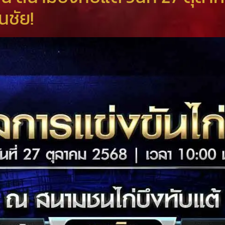
นชัย!