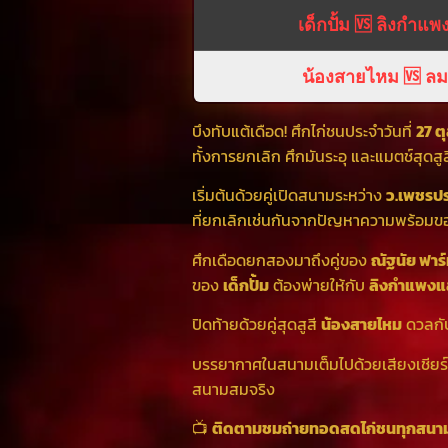
เด็กปั้ม 🆚 ลิงกำแ
น้องสายไหม 🆚 ล
บึงทับแต้เดือด! ศึกไก่ชนประจำวันที่
27 ต
ทั้งการยกเลิก ศึกมันระอุ และแมตช์สุดสู
เริ่มต้นด้วยคู่เปิดสนามระหว่าง
ว.เพชรปร
ที่ยกเลิกเช่นกันจากปัญหาความพร้อมข
ศึกเดือดยกสองมาถึงคู่ของ
ณัฐนัย ฟาร
ของ
เด็กปั้ม
ต้องพ่ายให้กับ
ลิงกำแพง
ปิดท้ายด้วยคู่สุดสูสี
น้องสายไหม
ดวลก
บรรยากาศในสนามเต็มไปด้วยเสียงเชียร์ส
สนามสมจริง
📺
ติดตามชมถ่ายทอดสดไก่ชนทุกสนามได