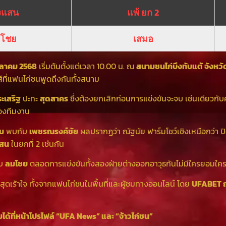
พงแสน
แพ้ ยก 2
มโชย
เสมอ
ุลาคม 2568
เริ่มต้นตั้งแต่เวลา 10.00 น. ณ
สนามชนไก่บึงทับแต้ จังหว
สีที่แฟนไก่ชนพูดถึงกันทั้งสนาม
ะเสริฐ
ปะทะ
สุดสาคร
ซึ่งต้องยกเลิกก่อนการแข่งขันจะจบ เช่นเดียวกับ
องทีมงาน
์ม
พบกับ
เพชรณรงค์ชัย
ผลปรากฏว่า ณัฐนัย ฟาร์มโชว์เชิงเหนือกว่า ป
แสน
ในยกที่ 2 เช่นกัน
ับ
ลมโชย
ตลอดการแข่งขันทั้งสองฝ่ายต่างออกอาวุธกันไม่มีใครยอมใ
ุดเร้าใจ ทั้งจากแฟนไก่ชนในพื้นที่และผู้ชมทางออนไลน์ โดย
UFABET ถ
้ที่หน้าโปรไฟล์ “UFA News” และ “จ้าวไก่ชน”