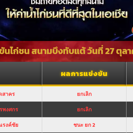
นไก่ชน สนามบึงทับแต้ วันที่ 27 ตุล
ผลการแข่งขัน
ุดสาคร
ยกเลิก
พชรพงศกร
ยกเลิก
ณรงค์ชัย
ชนะ ยก 2