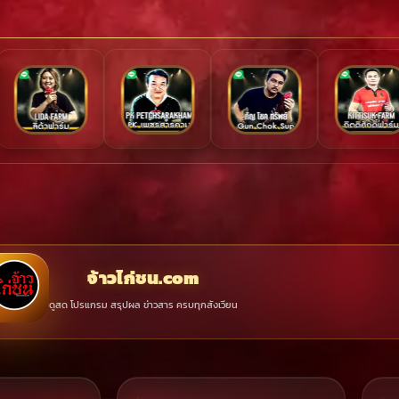
จ้าวไก่ชน.com
ดูสด โปรแกรม สรุปผล ข่าวสาร ครบทุกสังเวียน