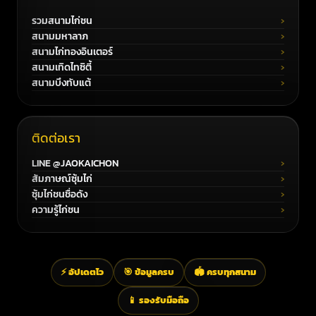
รวมสนามไก่ชน
สนามมหาลาภ
สนามไก่ทองอินเตอร์
สนามเทิดไทซิตี้
สนามบึงทับแต้
ติดต่อเรา
LINE @JAOKAICHON
สัมภาษณ์ซุ้มไก่
ซุ้มไก่ชนชื่อดัง
ความรู้ไก่ชน
⚡ อัปเดตไว
🎯 ข้อมูลครบ
🏟️ ครบทุกสนาม
📱 รองรับมือถือ