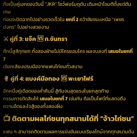
ถือเป็นคู่เอกของวันนี้ “JKR” โชว์ฟอร์มดุดัน เดินหน้าโจมตีตั้งแต่ต้น
เกม
ก่อนจะปิดฉากไปอย่างรวดเร็วใน
ยกที่ 2
คว้าชัยชนะเหนือ “เพชร
มังกร” ไปอย่างสวยงาม
⚔️ คู่ที่ 3: แจ๊ค 🆚 ก.จันทรา
ศึกนี้สูสีทุกยก ทั้งสองฝ่ายไม่มีใครยอมใคร ผลจบลงที่
เสมอในยกที่
7
เรียกเสียงปรบมือจากแฟนไก่ชนทั่วสนาม
🥊 คู่ที่ 4: แบงค์มือทอง 🆚 พะเยาไฟร์
อีกหนึ่งคู่เดือดของค่ำคืนนี้ สู้กันจนสุดแรงในยกสุดท้าย
กรรมการตัดสินให้
เสมอในยกที่ 7
เช่นกัน ถือเป็นไฟต์ที่แสดงถึง
ความอึดและใจสู้ของทั้งสองฝั่ง
📺 ติดตามผลไก่ชนทุกสนามได้ที่ “จ้าวไก่ชน”
แฟน ๆ สามารถติดตามผลการแข่งขันแบบเรียลไทม์จากทุกสนามดัง