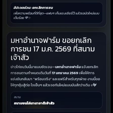
อัปเดตด่วน: ยกเลิกการชน
เพื่อความพร้อมที่ดีที่สุด—แฟนๆ เก็บแรงเชียร์ไว้ แล้วรอนัดใหม่แบบ
เต็มร้อย 💙✨
มหาอำนาจฟาร์ม ขอยกเลิก
การชน 17 ม.ค. 2569 ที่สนาม
เจ้าสัว
ข่าวไก่ชนวันนี้มาแบบชัดเจน—
มหาอำนาจฟาร์ม
แจ้งยกเลิก
การชนตามกำหนดเดิมวันที่
17 มกราคม 2569
เพื่อให้การ
แข่งขันกลับมา “พร้อมจริง” และแฟร์สำหรับทุกฝ่าย งานนี้ขอ
ให้ทุกซุ้มสู้ต่อ ใจเย็นๆ แล้วเจอกันใหม่แบบมันส์กว่าเดิม ✊🐓
สนาม
สนามชนไก่นานาชาติเจ้าสัว