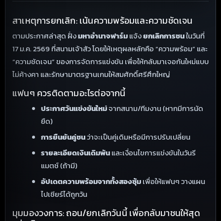
สาเหตุการยกเลิก: เน้นความพร้อมและความชัดเจน
ตามประกาศล่าสุด ฝั่ง
มหาอำนาจฟาร์ม
แจ้ง
ยกเลิกการชน
ในวันที่
17 ม.ค. 2569 ที่สนามเจ้าสัว โดยให้เหตุผลหลักคือ “ความพร้อม” และ
“ความชัดเจน” ของการจัดการแข่งขัน เพื่อให้กลับมาเจอกันใหม่แบบ
ไม่ค้างคา และรักษามาตรฐานเกมให้สมศักดิ์ศรีศึกใหญ่
แฟนๆ ควรติดตามอะไรต่อจากนี้
ประกาศวันแข่งขันใหม่
จากสนาม/ทีมงาน (หากมีการนัด
ยืด)
การยืนยันคู่ชน
ว่าจะเป็นคู่เดิมหรือมีการปรับเปลี่ยน
รายละเอียดเงินเดิมพัน
และเงื่อนไขการแข่งขันในวันรี
แมตช์ (ถ้ามี)
อัปเดตความพร้อมจากทั้งสองซุ้ม
เพื่อให้แฟนๆ วางแผน
ไปเชียร์ได้ถูกวัน
มุมมองวงการ: ถอน/ยกเลิกวันนี้ เพื่อกลับมาชนให้สุด