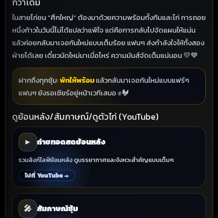
กว่าเดิม
ในสายไก่ชน “ศึกใหญ่” ต้องมาด้วยความพร้อมทั้งทีมและไก่ การถอย
หนึ่งก้าวในวันนี้ไม่ได้แปลว่าแพ้ใจ แต่คือการกลับไปจัดแผนให้แน่น
แล้วค่อยกลับมาเจอกันใหม่แบบเต็มร้อย แฟนๆ ส่งกำลังใจให้ทั้งสอง
ฝ่ายได้เลย เดี๋ยวนัดใหม่มาเมื่อไหร่ ความมันส์จัดเต็มแน่นอน 💛💙
ฝากถึงทุกซุ้ม:
พักให้พร้อม
แล้วกลับมาเจอกันใหม่แบบแฟร์ๆ
แฟนๆ ยังรอเชียร์อยู่หน้าเวทีเสมอ ✊🐓
ดูย้อนหลัง/สัมภาษณ์/ดูตัวไก่ (YouTube)
▶
ถ่ายทอดสดย้อนหลัง
รวมลิงก์ไลฟ์ย้อนหลัง ดูบรรยากาศและจังหวะสำคัญแบบเต็มๆ
ไปที่ YouTube →
🎤
สัมภาษณ์ซุ้ม