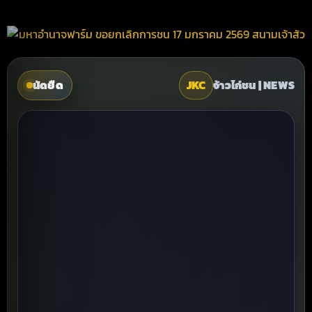
นัดยืด
JKC
จ้าวไก่ชน | NEWS