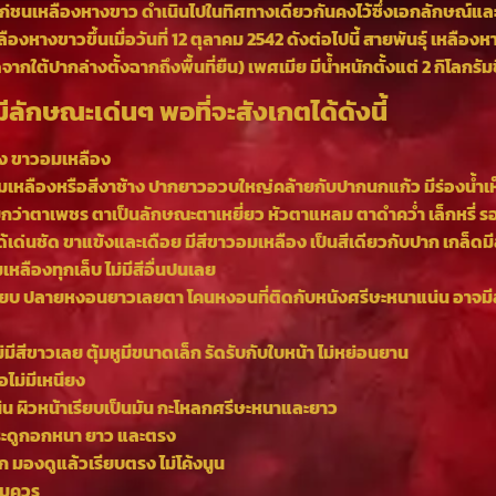
ุ ไก่ชนเหลืองหางขาว ดำเนินไปในทิศทางเดียวกันคงไว้ซึ่งเอกลักษณ์แล
งขาวขึ้นเมื่อวันที่ 12 ตุลาคม 2542 ดังต่อไปนี้ สายพันธ์ุ เหลืองหางข
ดจากใต้ปากล่างตั้งฉากถึงพื้นที่ยืน) เพศเมีย มีน้ำหนักตั้งแต่ 2 กิโลกรัม
ีลักษณะเด่นๆ พอที่จะสังเกตได้ดังนี้
ง ขาวอมเหลือง
เหลืองหรือสีงาช้าง ปากยาวอวบใหญ่คล้ายกับปากนกแก้ว มีร่องน้ำเห
ียกว่าตาเพชร ตาเป็นลักษณะตาเหยี่ยว หัวตาแหลม ตาดำคว่ำ เล็กหรี
้เด่นชัด ขาแข้งและเดือย มีสีขาวอมเหลือง เป็นสีเดียวกับปาก เกล็ด
หลืองทุกเล็บ ไม่มีสีอื่นปนเลย
ยบ ปลายหงอนยาวเลยตา โคนหงอนที่ติดกับหนังศรีษะหนาแน่น อาจม
ม่มีสีขาวเลย ตุ้มหูมีขนาดเล็ก รัดรับกับใบหน้า ไม่หย่อนยาน
อไม่มีเหนียง
แน่น ผิวหน้าเรียบเป็นมัน กะโหลกศรีษะหนาและยาว
 กระดูกอกหนา ยาว และตรง
าก มองดูแล้วเรียบตรง ไม่โค้งนูน
สมควร