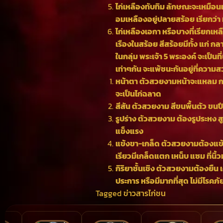
ไก่เหลืองทับทิม ลักษณะจะเหมือนเ
อมเหลืองอยู่ปลายสร้อย เรียกว่า ท
ไก่เหลืองเอกา หรือบางที่เรียกเหล
เรืองในสร้อย สีสร้อยมีทั้ง แก่ กล
ในกลุ่ม พระเจ้า 5 พระองค์ จะเป็
เท่าๆกัน จะแพ้ชนะกันอยู่ที่ความ
หน้าตา ตัวสวยงามหน้าจะแหลม ก
จะเป็นไก่ฉลาด
สีสัน ตัวสวยงาม สีขนพื้นตัว ขน
รูปร่าง ตัวสวยงาม ต้องรูประหง ส
แข็งแรง
แข้งขา-เกล็ด ตัวสวยงามต้องแข้ง
เรียวมีเกล็ดแตก เหน็บ แซม ที่นิ้ว
กิริยาชั้นเชิง ตัวสวยงามต้องยืน 
ประการ หรือมีมากที่สุด ไม่มีโรคภัย
Tagged
ข่าวสารไก่ชน