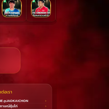
ดต่อเรา
NE @JAOKAICHON
ภาษณ์ซุ้มไก่