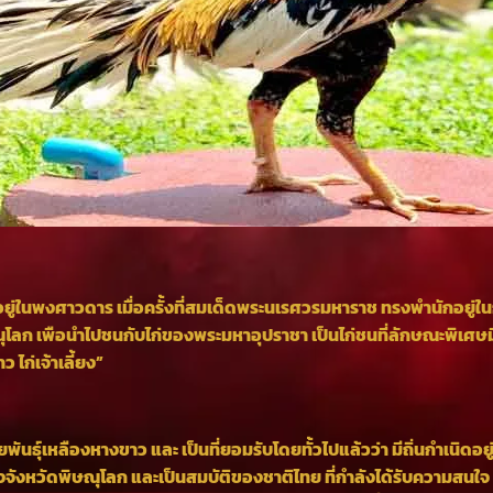
อยู่ในพงศาวดาร เมื่อครั้งที่สมเด็ดพระนเรศวรมหาราช ทรงพำนักอยู่
โลก เพือนำไปชนกับไก่ของพระมหาอุปราชา เป็นไก่ชนที่ลักษณะพิเศษม
ไก่เจ้าเลี้ยง”
ธ์ุเหลืองหางขาว และ เป็นที่ยอมรับโดยทั้วไปแล้วว่า มีถิ่นกำเนิดอยู่
ังหวัดพิษณุโลก และเป็นสมบัติของชาติไทย ที่กำลังได้รับความสนใจ ก