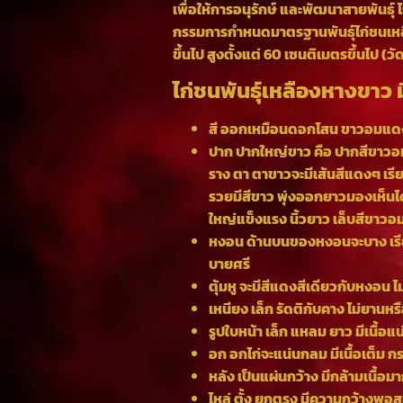
เพื่อให้การอนุรักษ์ และพัฒนาสายพันธ์
กรรมการกำหนดมาตรฐานพันธ์ุไก่ชนเหลืองหา
ขึ้นไป สูงตั้งแต่ 60 เซนติเมตรขึ้นไป (วั
ไก่ชนพันธ์ุเหลืองหางขาว ม
สี ออกเหมือนดอกโสน ขาวอมแด
ปาก ปากใหญ่ขาว คือ ปากสีขาวอม
ราง ตา ตาขาวจะมีเส้นสีแดงๆ เร
รวยมีสีขาว พุ่งออกยาวมองเห็นได
ใหญ่แข็งแรง นิ้วยาว เล็บสีขาวอมเ
หงอน ด้านบนของหงอนจะบาง เรี
บายศรี
ตุ้มหู จะมีสีแดงสีเดียวกับหงอน ไ
เหนียง เล็ก รัดติกับคาง ไม่ยานหรื
รูปใบหน้า เล็ก แหลม ยาว มีเนื้อ
อก อกไก่จะแน่นกลม มีเนื้อเต็ม
หลัง เป็นแผ่นกว้าง มีกล้ามเนื้อม
ไหล่ ตั้ง ยกตรง มีความกว้างพอ