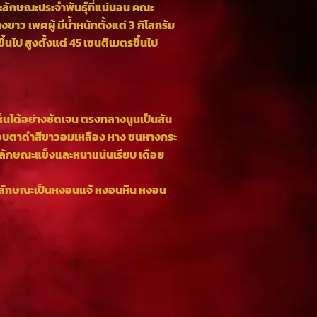
ะลักษณะประจำพันธ์ุที่แน่นอน คณะ
าว เพศผู้ มีน้ำหนักตั้งแต่ 3 กิโลกรัม
ขึ้นไป สูงตั้งแต่ 45 เซนติเมตรขึ้นไป
็นได้อย่างชัดเจน ตรงกลางนูนเป็นสัน
่ รอบตาดำสีขาวอมเหลือง หาง ขนหางกระ
มีลักษณะแข็งและหนาแน่นเรียบ เดือย
ีลักษณะเป็นหงอนแจ้ หงอนหิน หงอน