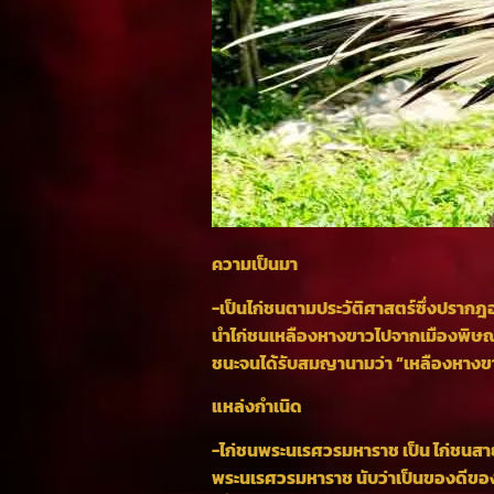
ความเป็นมา
-เป็นไก่ชนตามประวัติศาสตร์ซึ่งปรากฎ
นำไก่ชนเหลืองหางขาวไปจากเมืองพิษณุ
ชนะจนได้รับสมญานามว่า “เหลืองหางขาว 
แหล่งกำเนิด
-ไก่ชนพระนเรศวรมหาราช เป็น ไก่ชนสายพัน
พระนเรศวรมหาราช นับว่าเป็นของดีของจ