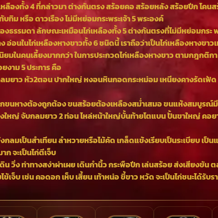
หลืองทั้ง 4 ที่กล่าวมา ต่างกันตรง สร้อยคอ สร้อยหลัง สร้อยปีก โคน
ับทิม หรือ ดาวเรือง ไม่มีหย่อมกระพระเจ้า 5 พระองค์
ืองธรรมดา ลักษณะเหมือนไก่เหลืองทั้ง 5 ต่างกันตรงที่ไม่มีหย่อมกระ พร
าง อ่อน
ในไก่เหลืองหางขาวทั้ง 6 ชนิดนี้ เราถือว่าเป็นไก่เหลืองหางขาว
นที่นิยมในคนเลี้ยงมากกว่า ในการประกวดไก่เหลืองหางขาว ตามกฎกติกา 
สวยงาม 5 ประการ คือ
ลมยาว หัว2ตอน ปากใหญ่ หงอนหินกอดกระหม่อม เหนียงคางรัดเฟ้ด 
ปีกขนหางต้องถูกต้อง ขนสร้อยต้องเหลืองสม่ำเสมอ ขนแห้งสมบูรณ์มีน
ูงใหญ่ จับกลมยาว 2 ท่อน ไหล่หน้าใหญ่บั้นท้ายโตแบน ปั้นขาใหญ่ คอยา
กลมเป็นสำเทียน ลำหวายหรือไม้คัด เกล็ดแข้งเรียบเป็นระเบียบ เป็น
มาก จะเป็นไก่ตีเจ็บ
เดิน วิ่ง ท่าทางสง่าผ่าเผย เดินกำนิ้ว กระพือปีก เล่นสร้อย ส่งเสียง
ไข้เจ็บ เช่น คอดอก เห็บ เสี้ยน เท้าหน่อ ขี้ขาว หวัด จะเป็นไก่ชนะได้รับร