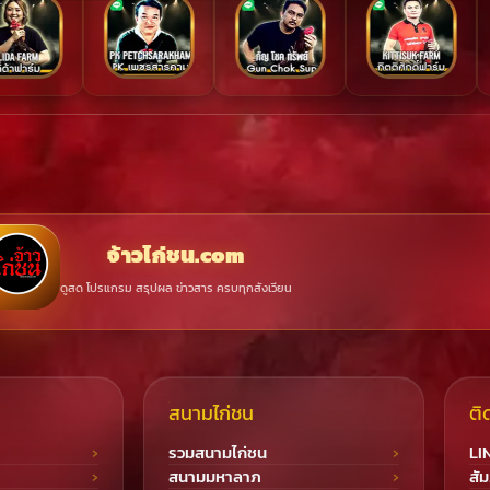
จ้าวไก่ชน.com
ดูสด โปรแกรม สรุปผล ข่าวสาร ครบทุกสังเวียน
สนามไก่ชน
ติ
รวมสนามไก่ชน
LI
สนามมหาลาภ
สัม