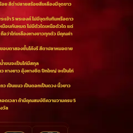
สร้อย สีดำปลายสร้อยสีเหลืองมีจุดขาว
ะเจ้า 5 พระองค์ ไม่มีจุดทับทิมหรือดาว
เหมือนกันหมด ไม่มีตัวใดเหนือตัวใด แต่
ถือว่าไก่เหลืองหางขาวทุกตัว มีคุณค่า
ขอบตาสองชั้นโค้งรี สีตาปลาหมอตาย
้ำขนจะเป็นไก่มีสกุล
ว หางยาว อุ้งหางชิด ปีกใหญ่ จะเป็นไก่
แถว เป็นแนว เป็นดอกเป็นดวง นิ้วยาว
ขัน ตลอดเวลา ถ้ามีคุณสมบัติความวามครบ 5
างวัล