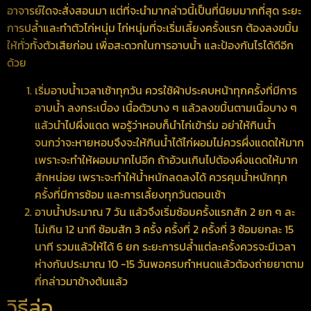
อาจารย์ใดจะสั่งสอนมา แต่ที่จะนำมากล่าวนี้เป็นที่นิยมมากที่สุด ระยะ
การปล้ำและทำตัวไก่หนุ่ม ไก่หนุ่มที่จะเริ่มเลี้ยงครั้งแรก ต้องลงขมิ้น
ให้ทั่วทั้งตัวเสียก่อน เพื่อสะดวกในการอาบน้ำ และป้องกันไรได้ดีอีก
ด้วย
เริ่มอาบน้ำเวลาเช้าทุกวัน ควรใช้ผ้าประคบหน้าทุกครั้งที่มีการ
อาบน้ำ ลงกระเบื้อง เนื้อตัวบาง ๆ แล้วลงขมิ้นตามเนื้อบาง ๆ
แล้วนำไปผึ่งแดด พอรู้ว่าหอบก็นำไก่เข้าร่ม อย่าให้กินน้ำ
จนกว่าจะหายหอบจึงจะให้กินน้ำได้ไก่ผอมไม่ควรผึ่งแดดให้มาก
เพราะจะทำให้ผอมมากไปอีก ถ้าอ้วนเกินไปต้องผึ่งแดดให้มาก
สักหน่อย เพราะจะทำให้น้ำหนักลดลงได้ ควรคุมน้ำหนักทุก
ครั้งที่มีการซ้อม และการเลี้ยงทุกวันตอนเช้า
อาบน้ำประมาณ 7 วัน แล้วจึงเริ่มซ้อมครั้งแรกสัก 2 ยก ๆ ละ
ไม่เกิน 12 นาที ซ้อมสัก 3 ครั้ง ครั้งที่ 2 ครั้งที่ 3 ซ้อมยกละ 15
นาที รวมแล้วให้ได้ 6 ยก ระยะการปล้ำแต่ละครั้งควรจะมีเวลา
ห่างกันประมาณ 10 -15 วันพอครบกำหนดแล้วต้องถ่ายยาตาม
ที่กล่าวมาข้างต้นแล้ว
วิธีล่อ