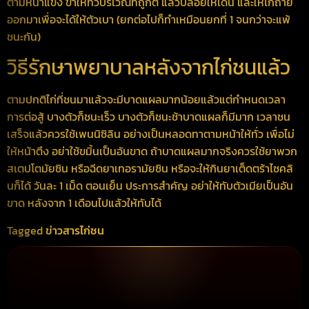
ตามหน้าแข้ง ขาให้ทั่วบริเวณที่ถูกตี แล้วปล่อยให้เดิน และให้ไก่ถ่าย
ออกมาเพื่อจะได้ให้ตัวเบา (ยกต่อไปก็ทำเหมือนยกที่ 1 จนกว่าจะแพ้
ชนะกัน)
วิธีรักษาพยาบาลหลังจากไก่ชนแล้ว
ตามปกติไก่ที่ชนมาแล้วจะมีบาดแผลมากน้อยแล้วแต่กำหนดเวลา
การต่อสู้ บางตัวก็ชนะเร็ว บางตัวก็ชนะช้าบาดแผลก็มีมาก เวลาชน
เสร็จแล้วควรใช้เพนนิซิลิน อย่างเป็นหลอดทาตามหน้าให้ทั่ว เพื่อไม่
ให้หน้าตึง อย่าใช้ขมิ้นเป็นอันขาด ถ้าบาดแผลมากจริงควรใช้ยาพวก
สเตปโตมัยซิน หรือฉีดยาเทอรามัยซิน หรือจะให้กินยาเต็ดตร้าไซคลิ
นก็ได้ วันละ 1 เม็ด ตอนเย็น ประการสำคัญ อย่าให้ทับตัวเมียเป็นอัน
ขาด หลังจาก 1 เดือนไปแล้วให้ทับได้
Tagged
ข่าวสารไก่ชน