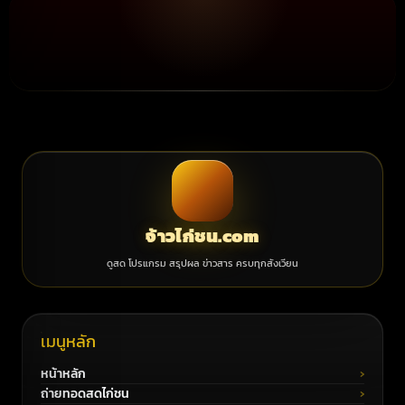
จ้าวไก่ชน.com
ดูสด โปรแกรม สรุปผล ข่าวสาร ครบทุกสังเวียน
เมนูหลัก
หน้าหลัก
ถ่ายทอดสดไก่ชน