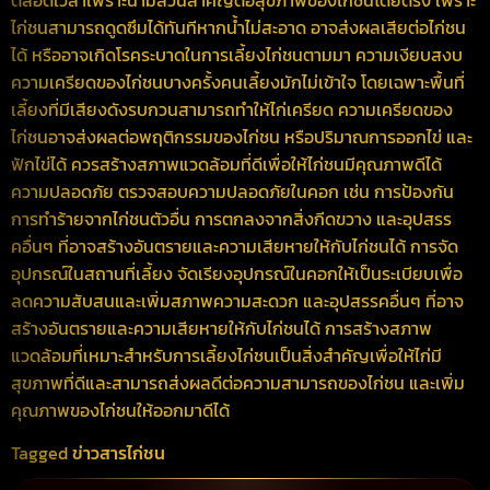
ไก่ชนสามารถดูดซึมได้ทันทีหากน้ำไม่สะอาด อาจส่งผลเสียต่อไก่ชน
ได้ หรืออาจเกิดโรคระบาดในการเลี้ยงไก่ชนตามมา ความเงียบสงบ
ความเครียดของไก่ชนบางครั้งคนเลี้ยงมักไม่เข้าใจ โดยเฉพาะพื้นที่
เลี้ยงที่มีเสียงดังรบกวนสามารถทำให้ไก่เครียด ความเครียดของ
ไก่ชนอาจส่งผลต่อพฤติกรรมของไก่ชน หรือปริมาณการออกไข่ และ
ฟักไข่ได้ ควรสร้างสภาพแวดล้อมที่ดีเพื่อให้ไก่ชนมีคุณภาพดีได้
ความปลอดภัย ตรวจสอบความปลอดภัยในคอก เช่น การป้องกัน
การทำร้ายจากไก่ชนตัวอื่น การตกลงจากสิ่งกีดขวาง และอุปสรร
คอื่นๆ ที่อาจสร้างอันตรายและความเสียหายให้กับไก่ชนได้ การจัด
อุปกรณ์ในสถานที่เลี้ยง จัดเรียงอุปกรณ์ในคอกให้เป็นระเบียบเพื่อ
ลดความสับสนและเพิ่มสภาพความสะดวก และอุปสรรคอื่นๆ ที่อาจ
สร้างอันตรายและความเสียหายให้กับไก่ชนได้ การสร้างสภาพ
แวดล้อมที่เหมาะสำหรับการเลี้ยงไก่ชนเป็นสิ่งสำคัญเพื่อให้ไก่มี
สุขภาพที่ดีและสามารถส่งผลดีต่อความสามารถของไก่ชน และเพิ่ม
คุณภาพของไก่ชนให้ออกมาดีได้
Tagged
ข่าวสารไก่ชน