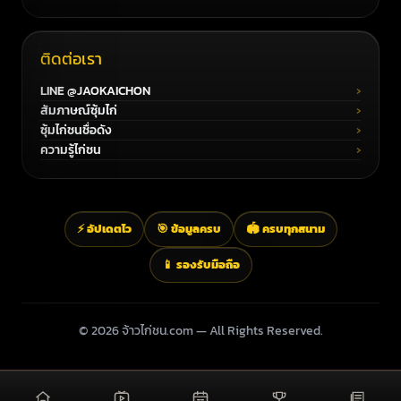
ติดต่อเรา
LINE @JAOKAICHON
สัมภาษณ์ซุ้มไก่
ซุ้มไก่ชนชื่อดัง
ความรู้ไก่ชน
⚡ อัปเดตไว
🎯 ข้อมูลครบ
🏟️ ครบทุกสนาม
📱 รองรับมือถือ
© 2026 จ้าวไก่ชน.com — All Rights Reserved.