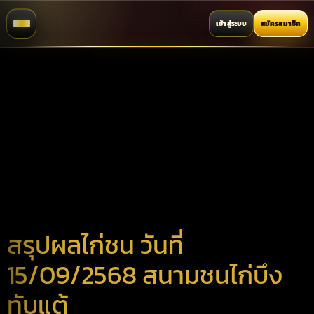
เข้าสู่ระบบ
สมัครสมาชิก
สรุปผลไก่ชน วันที่
15/09/2568 สนามชนไก่บึง
ทับแต้