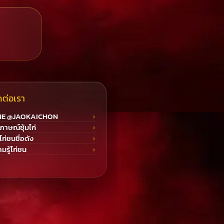
ดต่อเรา
NE @JAOKAICHON
ภาษณ์ซุ้มไก่
มไก่ชนชื่อดัง
มรู้ไก่ชน