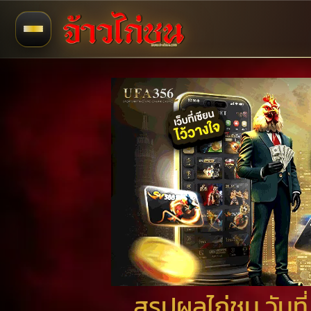
สรุปผลไก่ชน วัน