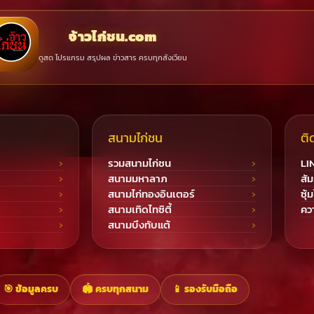
จ้าวไก่ชน.com
ดูสด โปรแกรม สรุปผล ข่าวสาร ครบทุกสังเวียน
สนามไก่ชน
ติ
รวมสนามไก่ชน
LI
สนามมหาลาภ
สัม
สนามไก่ทองอินเตอร์
ซุ้
สนามเทิดไทซิตี้
ควา
สนามบึงทับแต้
🎯 ข้อมูลครบ
🏟️ ครบทุกสนาม
📱 รองรับมือถือ