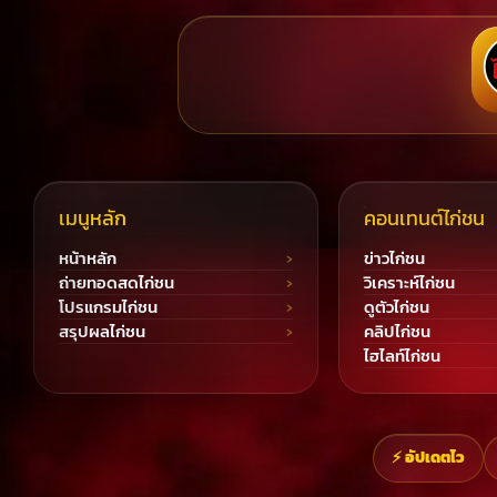
เมนูหลัก
คอนเทนต์ไก่ชน
หน้าหลัก
ข่าวไก่ชน
ถ่ายทอดสดไก่ชน
วิเคราะห์ไก่ชน
โปรแกรมไก่ชน
ดูตัวไก่ชน
สรุปผลไก่ชน
คลิปไก่ชน
ไฮไลท์ไก่ชน
⚡ อัปเดตไว