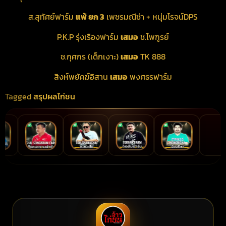
ส.สุทัศย์ฟาร์ม
แพ้ ยก 3
เพชรมณีซ่า + หนุ่มโรจน์DPS
P.K.P รุ่งเรืองฟาร์ม
เสมอ
ช.ไพฑูรย์
ช.กุศกร (เด็กเงาะ)
เสมอ
TK 888
สิงห์พยัคฆ์อิสาน
เสมอ
พงศธรฟาร์ม
Tagged
สรุปผลไก่ชน