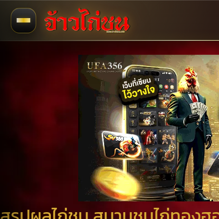
สรุปผลไก่ชน สนามชนไก่ทองฮอนเ