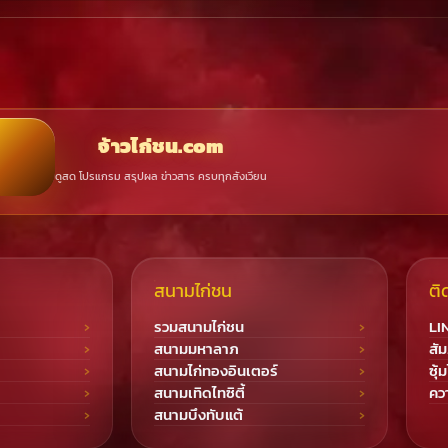
จ้าวไก่ชน.com
ดูสด โปรแกรม สรุปผล ข่าวสาร ครบทุกสังเวียน
สนามไก่ชน
ติ
รวมสนามไก่ชน
LI
สนามมหาลาภ
สัม
สนามไก่ทองอินเตอร์
ซุ้
สนามเทิดไทซิตี้
ควา
สนามบึงทับแต้