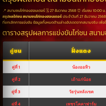
📍 สนามชนไก่ทองฮอนเตอร์
🗓️ 27 ธันวาคม 2568
⏰ เริ่มชน 10:00 น.
สรุปผลไก่ชน สนามชนไก่ทองฮอนเตอร์
ประจำวันที่ 27 ธันวาคม 2568 
ที่ยกเลิกการแข่งขัน ข้อมูลทั้งหมดด้านล่างอัปเดตจากสนามจริง เพื
ตารางสรุปผลการแข่งขันไก่ชน สนาม
คู่ชน
ฝั่งแดง
คู่ที่ 1
น้องออหิว
คู่ที่ 2
เถ้าแก่น้อย
คู่ที่ 3
วัยรุ่นหลังเขต
คู่ที่ 4
เพชรโคคาฟาร์ม