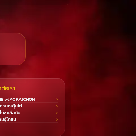
ดต่อเรา
NE @JAOKAICHON
ภาษณ์ซุ้มไก่
มไก่ชนชื่อดัง
มรู้ไก่ชน