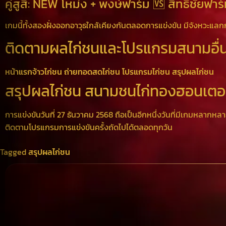
คู่สูสี: NEW โหม่ง + พงษ์ฟาร์ม 🆚 สิทธิชัยฟาร
เกมนี้ทั้งสองฝั่งออกอาวุธใกล้เคียงกันตลอดการแข่งขัน มีจังหวะแล
ติดตามผลไก่ชนและโปรแกรมสนามอื่
หน้าแรกจ้าวไก่ชน
ถ่ายทอดสดไก่ชน
โปรแกรมไก่ชน
สรุปผลไก่ชน
สรุปผลไก่ชน สนามชนไก่ทองฮอนเตอร
การแข่งขันวันที่ 27 ธันวาคม 2568 ถือเป็นอีกหนึ่งวันที่มีเกมหลากหลายอ
ติดตามโปรแกรมการแข่งขันครั้งถัดไปได้ตลอดทุกวัน
Tagged
สรุปผลไก่ชน