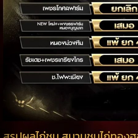
สรุปผลไก่ชน สนามชนไก่ทองฮอน