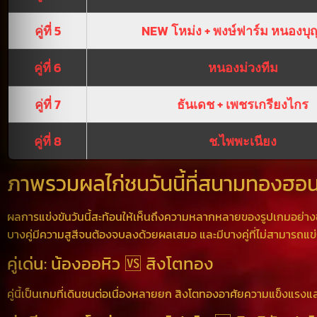
คู่ที่ 5
NEW โหม่ง + พงษ์ฟาร์ม หนองบ
คู่ที่ 6
หนองม่วงทีม
คู่ที่ 7
ธันเดช + เพชรเกรียงไกร
คู่ที่ 8
ช.ไพพะเนียง
ภาพรวมผลไก่ชนวันนี้ที่สนามทองฮอน
ผลการแข่งขันวันนี้สะท้อนให้เห็นถึงความหลากหลายของรูปเกมอย่า
บางคู่มีความสูสีจนต้องจบลงด้วยผลเสมอ และมีบางคู่ที่ไม่สามารถแข
คู่เด่น: น้องออหิว 🆚 สิงโตทอง
คู่นี้เป็นเกมที่เดินชนต่อเนื่องหลายยก สิงโตทองอาศัยความแข็งแรงและ