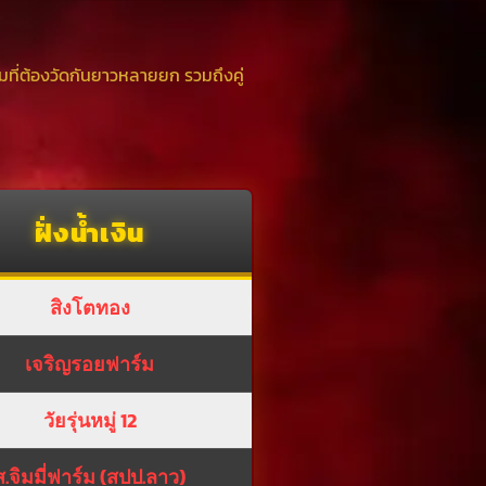
เกมที่ต้องวัดกันยาวหลายยก รวมถึงคู่
ฝั่งน้ำเงิน
สิงโตทอง
เจริญรอยฟาร์ม
วัยรุ่นหมู่ 12
ส.จิมมี่ฟาร์ม (สปป.ลาว)