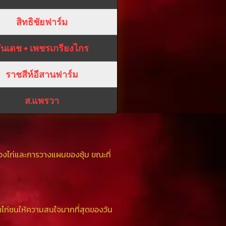
สิทธิชัยฟาร์ม
ันเดช + เพชรเกรียงไกร
ราชสีห์อีสานฟาร์ม
ส.แพรวา
องไก่และการวางแผนของซุ้ม ขณะที่
แฟนไก่ชนให้ความสนใจมากที่สุดของวัน