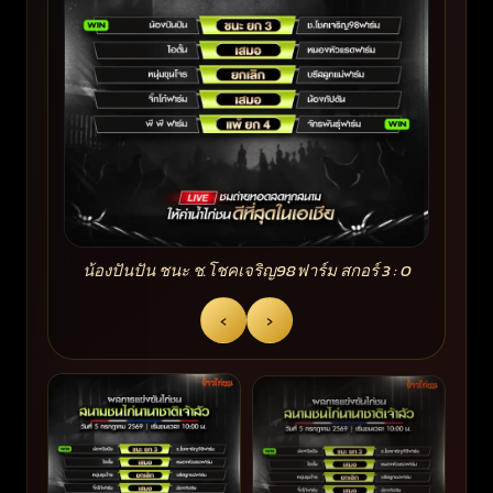
น้องปันปัน ชนะ ช.โชคเจริญ98ฟาร์ม สกอร์ 3 : 0
‹
›