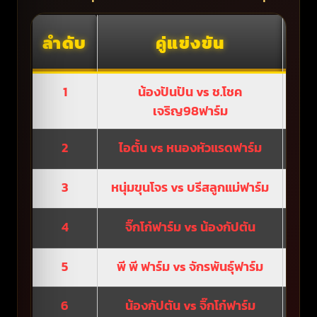
ลำดับ
คู่แข่งขัน
ผล
1
น้องปันปัน vs ช.โชค
เจริญ98ฟาร์ม
2
ไอตั้น vs หนองหัวแรดฟาร์ม
3
หนุ่มขุนโจร vs บรีสลูกแม่ฟาร์ม
4
จิ๊กโก๋ฟาร์ม vs น้องกัปตัน
5
พี พี ฟาร์ม vs จักรพันธุ์ฟาร์ม
จ
6
น้องกัปตัน vs จิ๊กโก๋ฟาร์ม