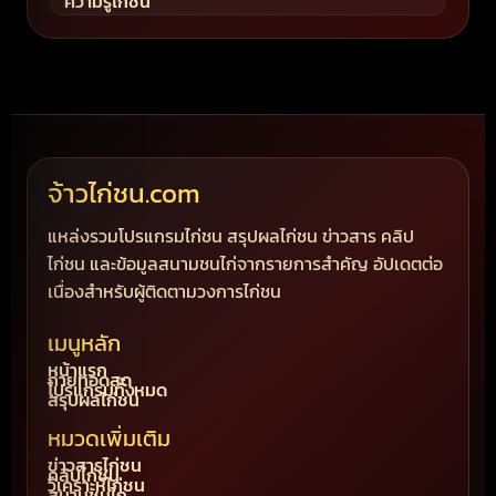
ความรู้ไก่ชน
จ้าวไก่ชน.com
แหล่งรวมโปรแกรมไก่ชน สรุปผลไก่ชน ข่าวสาร คลิป
ไก่ชน และข้อมูลสนามชนไก่จากรายการสำคัญ อัปเดตต่อ
เนื่องสำหรับผู้ติดตามวงการไก่ชน
เมนูหลัก
หน้าแรก
ถ่ายทอดสด
โปรแกรมทั้งหมด
สรุปผลไก่ชน
หมวดเพิ่มเติม
ข่าวสารไก่ชน
คลิปไก่ชน
วิเคราะห์ไก่ชน
สนามชนไก่