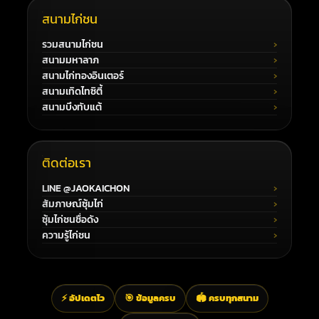
สนามไก่ชน
รวมสนามไก่ชน
สนามมหาลาภ
สนามไก่ทองอินเตอร์
สนามเทิดไทซิตี้
สนามบึงทับแต้
ติดต่อเรา
LINE @JAOKAICHON
สัมภาษณ์ซุ้มไก่
ซุ้มไก่ชนชื่อดัง
ความรู้ไก่ชน
⚡ อัปเดตไว
🎯 ข้อมูลครบ
🏟️ ครบทุกสนาม