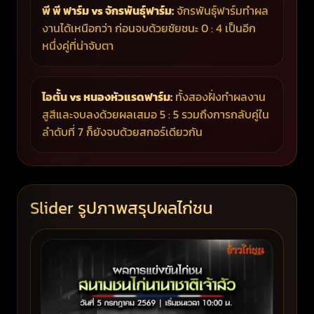
พี พี ฟาร์ม vs จักรพันธุ์ฟาร์ม:
จักรพันธุ์ฟาร์มทำผล
งานได้เหนือกว่า ก่อนจบด้วยชัยชนะ 0 : 4 เป็นอีก
หนึ่งคู่ที่น่าจับตา
ไอตั้น vs หนองหัวแรดฟาร์ม:
ทั้งสองฝั่งทำผลงาน
สูสีและจบลงด้วยผลเสมอ 5 : 5 รวมถึงการกลับคู่ใน
ลำดับที่ 7 ก็ยังจบด้วยสกอร์เดียวกัน
Slider รูปภาพสรุปผลไก่ชน