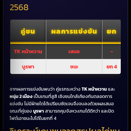
2568
คู่ชน
ผลการแข่งขัน
ยก
TK หน้าหวาน
เสมอ
-
บูรพา
ชนะ
ยก 4
จากผลการแข่งขันพบว่า คู่แรกระหว่าง
TK หน้าหวาน
และ
หนุ่ม 2 เมือง
เป็นเกมที่สูสี เชิงชนใกล้เคียงกันตลอดการ
แข่งขัน ไม่มีฝ่ายใดได้เปรียบชัดเจนจึงจบลงด้วยผลเสมอ
ขณะที่คู่ของ
บูรพา
สามารถคุมจังหวะเกมได้ดีกว่า และปิด
ไฟต์เอาชนะไปได้ในยกที่ 4