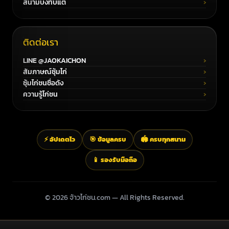
สนามบึงทับแต้
ติดต่อเรา
LINE @JAOKAICHON
สัมภาษณ์ซุ้มไก่
ซุ้มไก่ชนชื่อดัง
ความรู้ไก่ชน
⚡ อัปเดตไว
🎯 ข้อมูลครบ
🏟️ ครบทุกสนาม
📱 รองรับมือถือ
© 2026 จ้าวไก่ชน.com — All Rights Reserved.