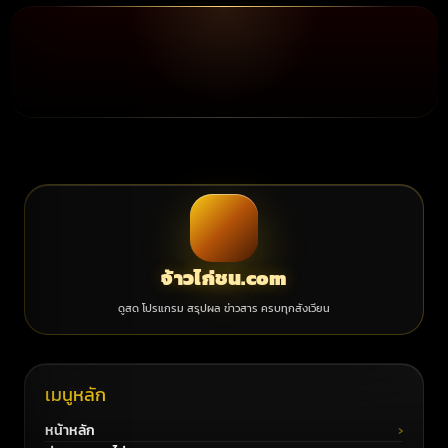
จ้าวไก่ชน.com
ดูสด โปรแกรม สรุปผล ข่าวสาร ครบทุกสังเวียน
เมนูหลัก
หน้าหลัก