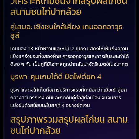
วิเคราะห์เกมชนจากสรุปผลไก่ชน
สนามชนไก่ปากล้วย
คู่เสมอ: เชิงชนใกล้เคียง เกมออกอาวุธ
สูสี
เกมของ TK หน้าหวานและหนุ่ม 2 เมือง แสดงให้เห็นถึงความ
แข็งแกร่งของทั้งสองฝ่าย การออกอาวุธและการยืนระยะทำได้
ดีพอ ๆ กัน เป็นคู่ที่มีโอกาสถูกนำกลับมาจัดรีแมตช์ในอนาคต
บูรพา: คุมเกมได้ดี ปิดไฟต์ยก 4
บูรพาแสดงให้เห็นถึงการบริหารแรงที่เหนือกว่า เมื่อเข้าสู่ยก
กลางสามารถเร่งเกมและกดดันคู่ต่อสู้ต่อเนื่อง จนจบการ
แข่งขันด้วยชัยชนะในยกที่ 4 อย่างชัดเจน
สรุปภาพรวมสรุปผลไก่ชน สนาม
ชนไก่ปากล้วย