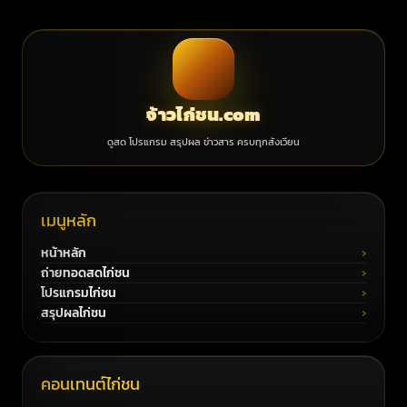
จ้าวไก่ชน.com
ดูสด โปรแกรม สรุปผล ข่าวสาร ครบทุกสังเวียน
เมนูหลัก
หน้าหลัก
ถ่ายทอดสดไก่ชน
โปรแกรมไก่ชน
สรุปผลไก่ชน
คอนเทนต์ไก่ชน