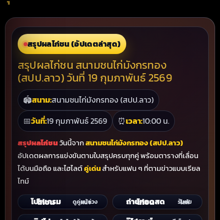
สรุปผลไก่ชน (อัปเดตล่าสุด)
สรุปผลไก่ชน สนามชนไก่มังกรทอง
(สปป.ลาว) วันที่ 19 กุมภาพันธ์ 2569
🏟
สนาม:
สนามชนไก่มังกรทอง (สปป.ลาว)
📅
วันที่:
19 กุมภาพันธ์ 2569
⏰
เวลา:
10:00 น.
สรุปผลไก่ชน
วันนี้จาก
สนามชนไก่มังกรทอง (สปป.ลาว)
อัปเดตผลการแข่งขันตามใบสรุปครบทุกคู่ พร้อมตารางที่เลื่อน
ได้บนมือถือ และไฮไลต์
คู่เด่น
สำหรับแฟน ๆ ที่ตามข่าวแบบเรียล
ไทม์
โปรแกรมไก่ชน
ถ่ายทอดสดไก่ชน
ดูคู่ชนล่วงหน้า
รับชมไลฟ์