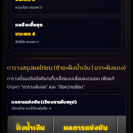
ส.รุ่งเรือง ชนะยก 3
ผลยืดเยื้อสุด
ชนะยก 4
สิทธิชัย ชนะยก 4
ตารางสรุปผลไก่ชน (ซ้าย=ฝั่งน้ำเงิน | ขวา=ฝั่งแดง)
ตารางนี้รองรับมือถือ/แท็บเล็ตแบบเลื่อนแนวนอน เพื่อแก้
ปัญหา “ตารางล้นจอ” และ “ข้อความซ้อน”
ผลการแข่งขัน (เรียงตามใบสรุป)
เลื่อนซ้าย-ขวาได้บนมือถือ ➜
ฝั่งน้ำเงิน
ผลการแข่งขัน