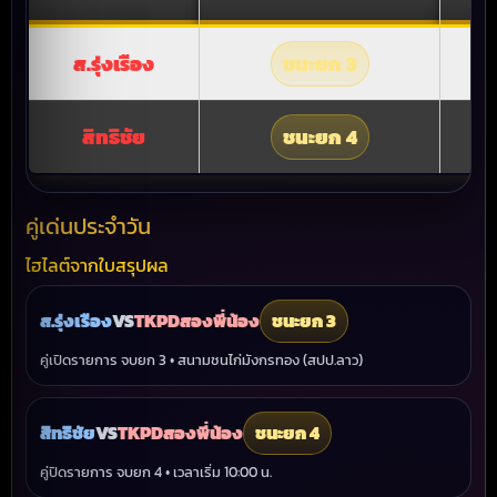
ส.รุ่งเรือง
ชนะยก 3
TK
สิทธิชัย
ชนะยก 4
TK
คู่เด่นประจำวัน
ไฮไลต์จากใบสรุปผล
ส.รุ่งเรือง
VS
TKPDสองพี่น้อง
ชนะยก 3
คู่เปิดรายการ จบยก 3 • สนามชนไก่มังกรทอง (สปป.ลาว)
สิทธิชัย
VS
TKPDสองพี่น้อง
ชนะยก 4
คู่ปิดรายการ จบยก 4 • เวลาเริ่ม 10:00 น.