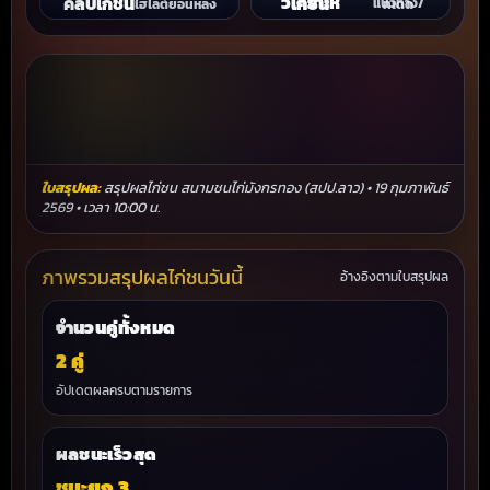
คลิปไก่ชน
วิเคราะห์ไก่ชน
ไฮไลต์ย้อนหลัง
แนวทาง/ทีเด็ด
ใบสรุปผล:
สรุปผลไก่ชน สนามชนไก่มังกรทอง (สปป.ลาว) • 19 กุมภาพันธ์
2569 • เวลา 10:00 น.
ภาพรวมสรุปผลไก่ชนวันนี้
อ้างอิงตามใบสรุปผล
จำนวนคู่ทั้งหมด
2 คู่
อัปเดตผลครบตามรายการ
ผลชนะเร็วสุด
ชนะยก 3