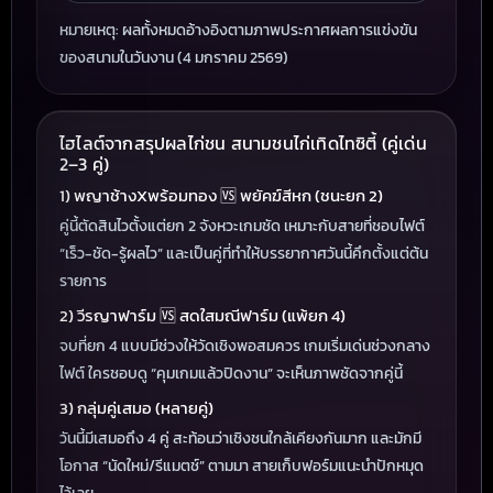
หมายเหตุ: ผลทั้งหมดอ้างอิงตามภาพประกาศผลการแข่งขัน
ของสนามในวันงาน (4 มกราคม 2569)
ไฮไลต์จากสรุปผลไก่ชน สนามชนไก่เทิดไทซิตี้ (คู่เด่น
2–3 คู่)
1) พญาช้างXพร้อมทอง 🆚 พยัคฆ์สีหก (ชนะยก 2)
คู่นี้ตัดสินไวตั้งแต่ยก 2 จังหวะเกมชัด เหมาะกับสายที่ชอบไฟต์
“เร็ว-ชัด-รู้ผลไว” และเป็นคู่ที่ทำให้บรรยากาศวันนี้คึกตั้งแต่ต้น
รายการ
2) วีรญาฟาร์ม 🆚 สดใสมณีฟาร์ม (แพ้ยก 4)
จบที่ยก 4 แบบมีช่วงให้วัดเชิงพอสมควร เกมเริ่มเด่นช่วงกลาง
ไฟต์ ใครชอบดู “คุมเกมแล้วปิดงาน” จะเห็นภาพชัดจากคู่นี้
3) กลุ่มคู่เสมอ (หลายคู่)
วันนี้มีเสมอถึง 4 คู่ สะท้อนว่าเชิงชนใกล้เคียงกันมาก และมักมี
โอกาส “นัดใหม่/รีแมตช์” ตามมา สายเก็บฟอร์มแนะนำปักหมุด
ไว้เลย