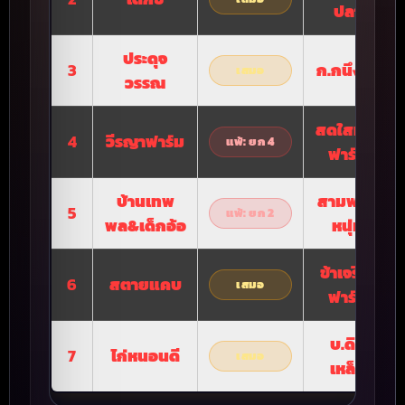
ปลา
ประดุจ
3
ก.กนึงสุ1
เสมอ
วรรณ
สดใสมณี
4
วีรญาฟาร์ม
แพ้: ยก 4
ฟาร์ม
บ้านเทพ
สามพลัง
5
แพ้: ยก 2
พล&เด็กอ้อ
หนุ่ม
ข้าเจริญ
6
สตายแคบ
เสมอ
ฟาร์ม
บ.ดิน
7
ไก่หนอนดี
เสมอ
เหล็ก