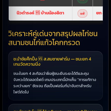
นิวดำรงค์ 🆚 บ้านน้องลิตา
ยก 4
แพ้
วิเคราะห์คู่เด่นจากสรุปผลไก่ชน
สนามชนไก่แก้วโคกกรวด
ช.นำชัยค๊กปิ้ง 🆚 ส.สมชายฟาร์ม — ชนะยก 4
เกมวัดความนิ่ง
ชนะในยก 4 สะท้อนว่าฝั่งผู้ชนะยืนระยะได้ดีและคุม
จังหวะได้ตลอดไฟต์ เกมประเภทนี้มักเห็น “การแก้ทาง
ระหว่างยก” ชัดเจน ถือเป็นฟอร์มที่น่าจับตาสำหรับ
ไฟต์ถัดไป