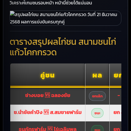
วิเคราะห์เกมชนรอบหน้า หน้านี้ช่วยได้แน่นอน
ตารางสรุปผลไก่ชน สนามชนไก่
แก้วโคกกรวด
คู่ชน
ผล
ยก
ช่างบอย 🆚 ฉลองชัย
-
ยกเลิก
ช.นำชัยคำปิง 🆚 ส.สมชายฟาร์ม
ยก 4
ชนะ
ธนภัทรฟาร์ม 🆚 ไร่เฉลิมพล
ยก 3
ชนะ