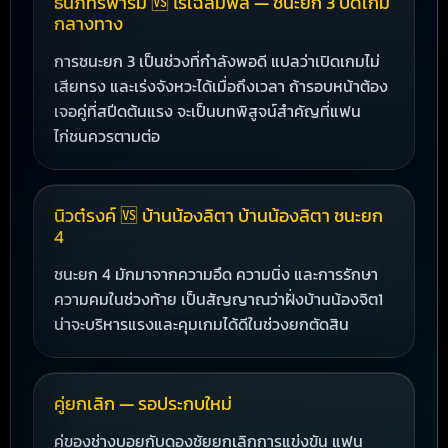
ธนภัทรฟาร์ม 🆚 ไร่เฉลิมพล — ชนะยก 3 ปิดเกม
กลางทาง
การชนะยก 3 เป็นช่วงที่กำลังพอดี แปลว่าเปิดเกมไม่
เสียทรง และเร่งจังหวะได้เมื่อถึงเวลา ถ้ารอบหน้าต้อง
เจอคู่ที่สปีดต้นแรง จะเป็นบทพิสูจน์สำคัญที่แฟน
ไก่ชนควรตามต่อ
นิวต๋รงค์ 🆚 บ้านน้องลิตา บ้านน้องลิตา ชนะยก
4
ชนะยก 4 มักมาจากความอึด ความนิ่ง และการรักษา
ความคมในช่วงท้าย เป็นสัญญาณว่าฝั่งบ้านน้องจิต1
น่าจะบริหารแรงและคุมเกมได้ดีในช่วงยกตัดสิน
คู่ยกเลิก — รอประกบใหม่
คู่ของช่างบอยกับดองชัยยกเลิกการแข่งขัน แฟน