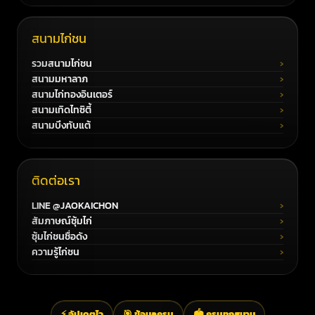
สนามไก่ชน
รวมสนามไก่ชน
สนามมหาลาภ
สนามไก่ทองอินเตอร์
สนามเทิดไทซิตี้
สนามบึงทับแต้
ติดต่อเรา
LINE @JAOKAICHON
สัมภาษณ์ซุ้มไก่
ซุ้มไก่ชนชื่อดัง
ความรู้ไก่ชน
⚡ อัปเดตไว
🎯 ข้อมูลครบ
🏟️ ครบทุกสนาม