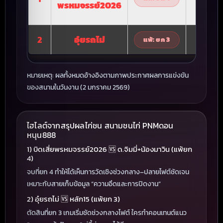
พรหมจรรย์2026
มาวิน
2
อุ๋ยรถไม่
หลัก15
แพ้: ยก 3
หมายเหตุ: ผลทั้งหมดอ้างอิงตามภาพประกาศผลการแข่งขัน
ของสนามในวันงาน (2 มกราคม 2569)
ไฮไลต์จากสรุปผลไก่ชน สนามชนไก่ PNMดอน
หนุน888
1) บิดเสี่ยพรหมจรรย์2026 🆚 ด.จิมมี่+น้องมาวิน (แพ้ยก
4)
จบที่ยก 4 ทำให้ได้เห็นการวัดเชิงช่วงกลาง–ปลายไฟต์ชัดเจน
เหมาะกับสายเก็บข้อมูล “ความอึดและการปิดงาน”
2) อุ๋ยรถไม่ 🆚 หลัก15 (แพ้ยก 3)
ตัดสินที่ยก 3 เกมเริ่มชัดช่วงกลางไฟต์ ใครทำคอนเทนต์แนว