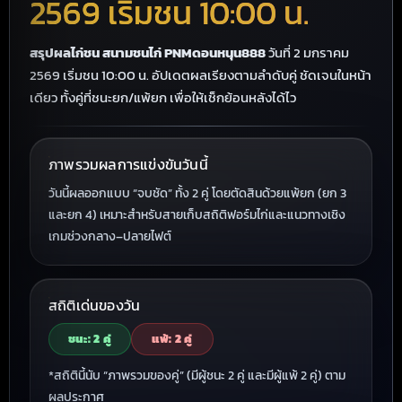
2569 เริ่มชน 10:00 น.
สรุปผลไก่ชน สนามชนไก่ PNMดอนหนุน888
วันที่ 2 มกราคม
2569 เริ่มชน 10:00 น. อัปเดตผลเรียงตามลำดับคู่ ชัดเจนในหน้า
เดียว ทั้งคู่ที่ชนะยก/แพ้ยก เพื่อให้เช็กย้อนหลังได้ไว
ภาพรวมผลการแข่งขันวันนี้
วันนี้ผลออกแบบ “จบชัด” ทั้ง 2 คู่ โดยตัดสินด้วยแพ้ยก (ยก 3
และยก 4) เหมาะสำหรับสายเก็บสถิติฟอร์มไก่และแนวทางเชิง
เกมช่วงกลาง–ปลายไฟต์
สถิติเด่นของวัน
ชนะ: 2 คู่
แพ้: 2 คู่
*สถิตินี้นับ “ภาพรวมของคู่” (มีผู้ชนะ 2 คู่ และมีผู้แพ้ 2 คู่) ตาม
ผลประกาศ