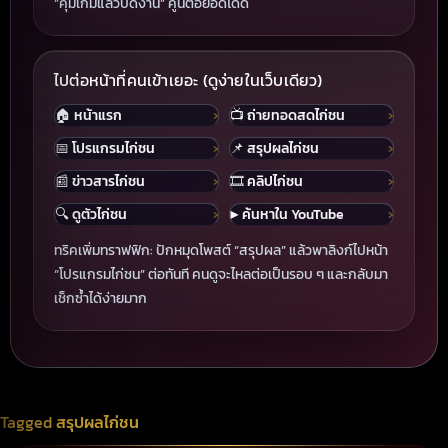
“คุมเกมแล้วปิดงาน” คู่นี้ต่อยอดได้ดี
ไปต่อหน้าที่คนเข้าเยอะ (ดูง่ายในเว็บเดียว)
🏠 หน้าแรก
📺 ถ่ายทอดสดไก่ชน
📅 โปรแกรมไก่ชน
📌 สรุปผลไก่ชน
📰 ข่าวสารไก่ชน
🎞 คลิปไก่ชน
🔍 ดูตัวไก่ชน
▶️ ค้นหาใน YouTube
ทริคเพิ่มทราฟฟิก: ปักหมุดโพสต์ “สรุปผล” แล้วพาลิงก์ไปหน้า
“โปรแกรมไก่ชน” ต่อทันที คนดูจะไหลต่อเป็นรอบ ๆ และกลับมา
เช็กซ้ำได้ง่ายมาก
Tagged
สรุปผลไก่ชน