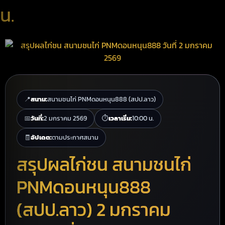
น.
📍
สนาม:
สนามชนไก่ PNMดอนหนุน888 (สปป.ลาว)
📅
วันที่:
2 มกราคม 2569
⏱️
เวลาเริ่ม:
10:00 น.
🧾
อัปเดต:
ตามประกาศสนาม
สรุปผลไก่ชน สนามชนไก่
PNMดอนหนุน888
(สปป.ลาว) 2 มกราคม