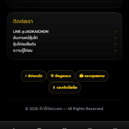
ติดต่อเรา
LINE @JAOKAICHON
สัมภาษณ์ซุ้มไก่
ซุ้มไก่ชนชื่อดัง
ความรู้ไก่ชน
⚡ อัปเดตไว
🎯 ข้อมูลครบ
🏟️ ครบทุกสนาม
📱 รองรับมือถือ
© 2026 จ้าวไก่ชน.com — All Rights Reserved.