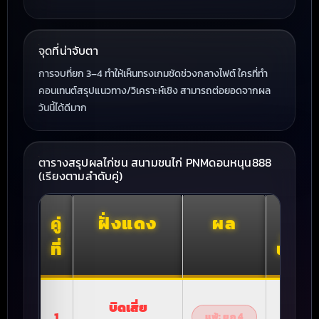
จุดที่น่าจับตา
การจบที่ยก 3–4 ทำให้เห็นทรงเกมชัดช่วงกลางไฟต์ ใครที่ทำ
คอนเทนต์สรุปแนวทาง/วิเคราะห์เชิง สามารถต่อยอดจากผล
วันนี้ได้ดีมาก
ตารางสรุปผลไก่ชน สนามชนไก่ PNMดอนหนุน888
(เรียงตามลำดับคู่)
คู่
ฝั่งแดง
ผล
ฝั่ง
ที่
น้ำเงิ
ด.จิม
บิดเสี่ย
1
มี่+น้อ
แพ้: ยก 4