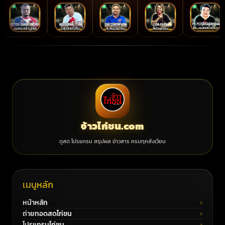
จ้าวไก่ชน.com
ดูสด โปรแกรม สรุปผล ข่าวสาร ครบทุกสังเวียน
เมนูหลัก
หน้าหลัก
ถ่ายทอดสดไก่ชน
โปรแกรมไก่ชน