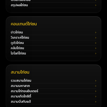
สรุปผลไก่ชน
คอนเทนต์ไก่ชน
ข่าวไก่ชน
วิเคราะห์ไก่ชน
ดูตัวไก่ชน
คลิปไก่ชน
ไฮไลท์ไก่ชน
สนามไก่ชน
รวมสนามไก่ชน
สนามมหาลาภ
สนามไก่ทองอินเตอร์
สนามเทิดไทซิตี้
สนามบึงทับแต้