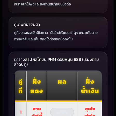
ทันที หน้าไม่พังและยังอ่านสบายบนมือถือ
คู่เด่นที่น่าจับตา
คู่ที่จบ
เสมอ
มักมีโอกาส “นัดใหม่/รีแมตช์” สูง เหมาะกับสาย
ตามฟอร์มและเก็บสถิติไว้ต่อยอดนัดถัดไป
ตารางสรุปผลไก่ชน PNM ดอนหนูน 888 (เรียงตาม
ลำดับคู่)
คู่
ฝั่ง
ผล
ฝั่ง
ที่
แดง
น้ำเงิน
สาย
สุขใจ
1
ยกเลิก
ปาร์ตี้
ฟาร์ม