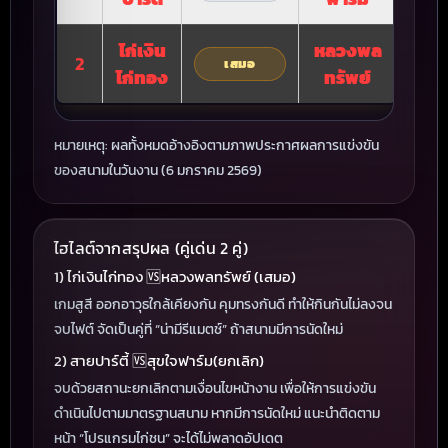
ไก่เงิน
หลวงพล
2
เสมอ
ไก่ทอง
ทรัพย์
หมายเหตุ: ผลทั้งหมดอ้างอิงตามภาพประกาศผลการแข่งขัน
ของสนามในวันงาน (6 มกราคม 2569)
ไฮไลต์จากสรุปผล (คู่เด่น 2 คู่)
1) ไก่เงินไก่ทอง 🆚หลวงพลทรัพย์ (เสมอ)
เกมสูสี ออกอาวุธใกล้เคียงกัน คุมทรงกันดี ทำให้กินกันไม่ลงจน
จบไฟต์ จัดเป็นคู่ที่ “น่ามีรีแมตช์” ถ้าสนามมีการนัดใหม่
2) สายปาร์ตี้ 🆚สุขใจฟาร์ม(ยกเลิก)
จบด้วยสถานะยกเลิกตามเงื่อนไขหน้างาน เพื่อให้การแข่งขัน
ดำเนินไปตามมาตรฐานสนาม หากมีการนัดใหม่ แนะนำติดตาม
หน้า “โปรแกรมไก่ชน” จะได้ไม่พลาดอัปเดต