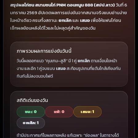
สรุปผลไก่ชน สนามชนไก่ PNM ดอนหนูน 888 (สปป.ลาว)
วันที่ 6
มกราคม 2569 อัปเดตผลการแข่งขันจากสนามจริงแบบอ่านง่าย
ในหน้าเดียว ครบทั้งสถานะ
ยกเลิก
และ
เสมอ
เพื่อให้แฟนไก่ชน
เช็กผลย้อนหลังได้ไวและไม่หลุดคู่สำคัญของวัน
ภาพรวมผลการแข่งขันวันนี้
วันนี้ผลออกแนว “คุมเกม–สูสี” มี 1 คู่
ยกเลิก
ตามเงื่อนไขหน้า
งาน และอีก 1 คู่จบแบบ
เสมอ
สะท้อนรูปเกมที่แต้มใกล้เคียงกัน
กินกันไม่ลงจนจบไฟต์
สถิติเด่นของวัน
ชนะ: 0
แพ้: 0
เสมอ: 1
ยกเลิก: 1
ถ้ามีประกาศแก้ไขผลภายหลัง แก้เฉพาะ “ช่องผล” ในตารางได้