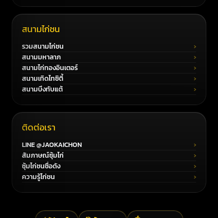
สนามไก่ชน
รวมสนามไก่ชน
สนามมหาลาภ
สนามไก่ทองอินเตอร์
สนามเทิดไทซิตี้
สนามบึงทับแต้
ติดต่อเรา
LINE @JAOKAICHON
สัมภาษณ์ซุ้มไก่
ซุ้มไก่ชนชื่อดัง
ความรู้ไก่ชน