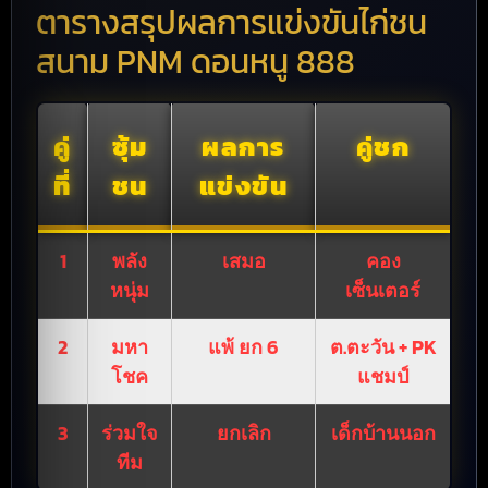
ตารางสรุปผลการแข่งขันไก่ชน
สนาม PNM ดอนหนู 888
คู่
ซุ้ม
ผลการ
คู่ชก
ที่
ชน
แข่งขัน
1
พลัง
เสมอ
คอง
หนุ่ม
เซ็นเตอร์
2
มหา
แพ้ ยก 6
ต.ตะวัน + PK
โชค
แชมป์
3
ร่วมใจ
ยกเลิก
เด็กบ้านนอก
ทีม