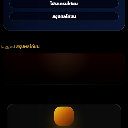
โปรแกรมไก่ชน
สรุปผลไก่ชน
Tagged
สรุปผลไก่ชน