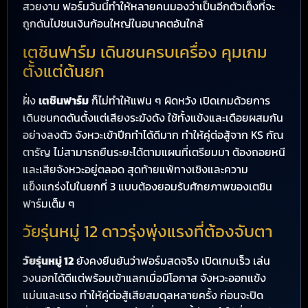
สวยงาม ฟอร์มวันนี้ทำให้หลายคนมองว่าเป็นอีกตัวเต็งที่จะ
ถูกดันไปชนเงินก้อนใหญ่ในอนาคตอันใกล้
เตชินฟาร์ม เดินชนครบเครื่อง คุมเกม
ตั้งแต่ต้นยก
ฝั่ง
เตชินฟาร์ม
ก็ไม่ทำให้แฟน ๆ ผิดหวัง เปิดเกมด้วยการ
เดินชนกดดันตั้งแต่เสียงระฆังดัง ใช้ทั้งแข้งและเดือยผสมกัน
อย่างลงตัว จังหวะเข้าปีกทำได้ดีมาก ทำให้คู่ต่อสู้จาก KS กัณ
ตารัญ ไม่สามารถยืนระยะได้ตามแผนที่เตรียมมา ต้องถอยหนี
และเสียจังหวะอยู่ตลอด สุดท้ายแพ้ทางเชิงและความ
แข็งแกร่งไปในยกที่ 3 แบบต้องยอมรับศักยภาพของเตชิน
ฟาร์มเต็ม ๆ
วัยรุ่นหมู่ 12 ดาวรุ่งพุ่งแรงที่ต้องจับตา
วัยรุ่นหมู่ 12
ยังคงยืนยันว่าฟอร์มสดจริง เปิดเกมเร็ว เล่น
วงนอกได้ดีแต่พร้อมเข้าแลกเมื่อมีโอกาส จังหวะออกแข้ง
แม่นและแรง ทำให้คู่ต่อสู้เสียสมดุลหลายครั้ง ก่อนจะปิด