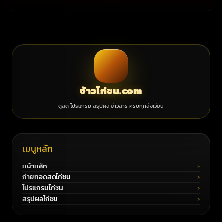
จ้าวไก่ชน.com
ดูสด โปรแกรม สรุปผล ข่าวสาร ครบทุกสังเวียน
เมนูหลัก
หน้าหลัก
ถ่ายทอดสดไก่ชน
โปรแกรมไก่ชน
สรุปผลไก่ชน