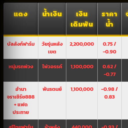
แดง
น้ำเงิน
เงิน
ราคา
เดิมพัน
น้ำ
บัลลังก์ฟาร์ม
วัยรุ่นหลัง
2,200,000
0.75 /
เขต
-0.90
หนุ่มรถพ่วง
ไพ่วอรรค์
1,100,000
0.62 /
-0.77
อำนา
พันรตนย์
1,100,000
-0.98 /
จราเชิร์ช888
0.83
+ แฟด
ประทาย
สไไทยฟาร์ม
ห้าพลัง
440,000
-0.93 /