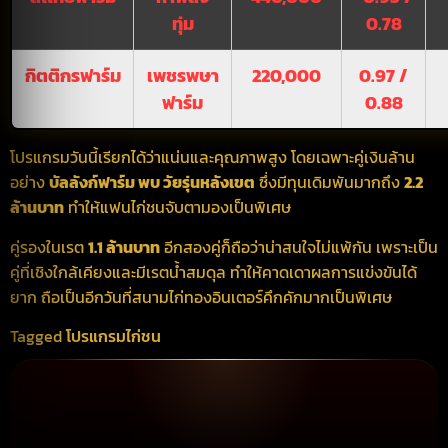
ทุ่ม
0.78
กิตติกรฟาร์ม
เพชรพษา
220,000
0.97 /
ฟาร์ม
0.88
โปรแกรมวันนี้เรียกได้ว่าแน่นและคุณภาพสูง โดยเฉพาะคู่เงินล้าน
อย่าง
บัลลังก์ฟาร์ม พบ วัยรุ่นหลังเขต
ซึ่งมีทุนเดิมพันมากถึง
2.2
ล้านบาท
ทำให้แฟนไก่ชนจับตามองเป็นพิเศษ
คู่รองในเรต
1.1 ล้านบาท
อีกสองคู่ก็ถือว่าน่าสนใจไม่แพ้กัน เพราะเป็น
คู่ที่เชิงใกล้เคียงและมีเรตน้ำสมดุล ทำให้คาดเดาผลการแข่งขันได้
ยาก ถือเป็นอีกวันที่สนามไก่ทองอินเตอร์คึกคักมากเป็นพิเศษ
Tagged
โปรแกรมไก่ชน