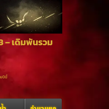
8 – เดิมพันรวม
ปีนี้
น้ำ
จำนวนยก