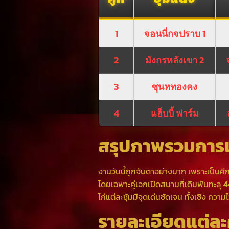
1
จอนนี่กจปราบ 1
2
มังกรหลังเขา 2
3
ซุนหทองคง
4
แฮ็บบี้ ฟาร์ม
สรุปภาพรวมการแ
งานวันนี้ถูกจับตาอย่างมาก เพราะเป็นศึ
โดยเฉพาะคู่เอกเปิดสนามที่เดิมพันทะลุ
4
ไก่แต่ละซุ้มมีจุดเด่นชัดเจน ทั้งเชิง ค
รายละเอียดแต่ละค