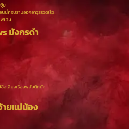
ซุ้ม
จอนนี่กจปราบออกอาวุธรวดเร็ว
นพิเศษ
 vs มังกรดำ
ชื่อเสียงเรื่องพลังตีหนัก
อ้ายแม่น้อง