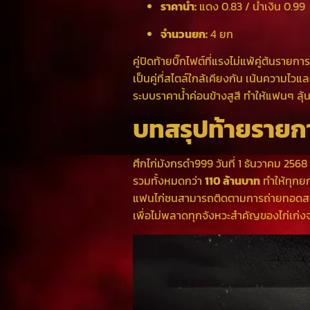
ราคาน้ำ:
แดง 0.83 / น้ำเงิน 0.99
จำนวนยก:
4 ยก
คู่ปิดท้ายบิ๊กไฟต์ที่แรงไม่แพ้คู่ต้นรายการ
เป็นคู่ที่สไตล์ใกล้เคียงกัน เน้นความไ
ระบบราคาน้ำค่อนข้างสูสี ทำให้แฟนๆ ลุ
บทสรุปท้ายรายก
ศึกไก่มังกรดำ999 วันที่ 1 ธันวาคม 2568 เ
รวมทั้งหมดกว่า
110 ล้านบาท
ทำให้ทุกยก
แฟนไก่ชนสามารถติดตามการถ่ายทอดสดไ
เพื่อไม่พลาดทุกจังหวะสำคัญของไก่เก่งจา