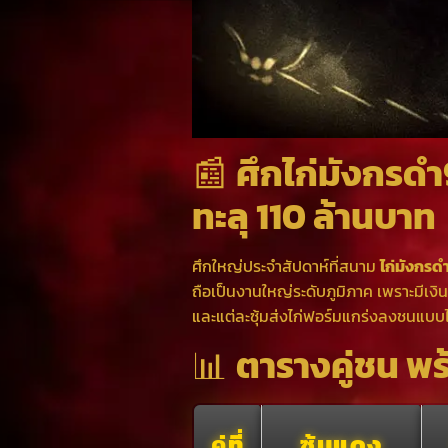
📰
ศึกไก่มังกรดำ
ทะลุ 110 ล้านบาท
ศึกใหญ่ประจำสัปดาห์ที่สนาม
ไก่มังกรด
ถือเป็นงานใหญ่ระดับภูมิภาค เพราะมีเงิ
และแต่ละซุ้มส่งไก่ฟอร์มแกร่งลงชนแบบไม่
📊
ตารางคู่ชน พร
คู่ที่
ซุ้มแดง