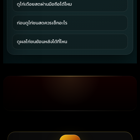
ดูไก่เดือยสดผ่านมือถือได้ไหม
ดูได้ผ่านมือถือ แท็บเล็ต และคอมพิวเตอร์ โดยหน้าเว็บ
ก่อนดูไก่ชนสดควรเช็กอะไร
ออกแบบให้รองรับการใช้งานบนมือถือเป็นหลัก
ควรเช็กโปรแกรมไก่ชนวันนี้ เวลาเริ่มรายการ สนามที่
ดูผลไก่ชนย้อนหลังได้ที่ไหน
จัดแข่งขัน และคู่ชนสำคัญก่อนเข้าดูสด
สามารถดูผลย้อนหลังได้ที่หน้าสรุปผลไก่ชนล่าสุดของ
จ้าวไก่ชน ซึ่งรวมผลการแข่งขันแต่ละสนามไว้ให้ตรวจ
สอบ