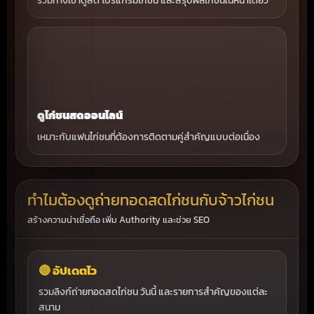
รวมทางเข้าดูสด โปรแกรมไก่ชน และสรุปผลไก่ชนในหน้าเดียว
ดูไก่ชนสดออนไลน์
เหมาะกับแฟนไก่ชนที่ต้องการติดตามคู่สำคัญแบบต่อเนื่อง
ทำไมต้องดูถ่ายทอดสดไก่ชนกับจ้าวไก่ชน
สร้างความน่าเชื่อถือ เพิ่ม Authority และช่วย SEO
🔴 อัปเดตไว
รวมลิงก์ถ่ายทอดสดไก่ชน วันนี้ และรายการสำคัญของแต่ละ
สนาม