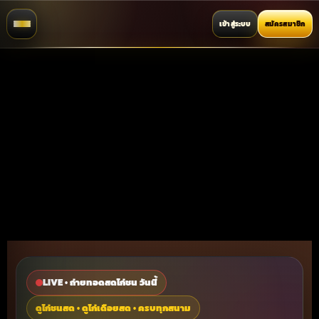
เข้าสู่ระบบ
สมัครสมาชิก
LIVE • ถ่ายทอดสดไก่ชน วันนี้
ดูไก่ชนสด • ดูไก่เดือยสด • ครบทุกสนาม